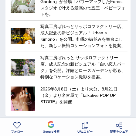
Garden」が登場！パワーアップしたForest
スタジオで叶える最高の七五三・ベビーフォ
トを。
写真工房ぱれっとサッポロファクトリー店、
成人記念の新ビジュアル「Urban ×
Kimono」を公開。札幌の街並みを舞台にし
た、新しい振袖ロケーションフォトを提案。
写真工房ぱれっと サッポロファクトリー
店、成人記念の新ビジュアル「白い恋人パー
ク」を公開。洋館とローズガーデンが彩る、
特別なロケーション撮影を提案。
2026年8月8日（土）より大分、8月21日
（金）より名古屋で「talkative POP UP
STORE」を開催
フォロー
Google検索
URLコピー
記事をシェア