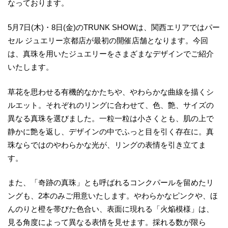
なっております。
5月7日(木)・8日(金)のTRUNK SHOWは、関西エリアではパー
セル ジュエリー京都店が最初の開催店舗となります。今回
は、真珠を用いたジュエリーをさまざまなデザインでご紹介
いたします。
草花を思わせる有機的なかたちや、やわらかな曲線を描くシ
ルエット。それぞれのリングに合わせて、色、艶、サイズの
異なる真珠を選びました。一粒一粒は小さくとも、肌の上で
静かに艶を返し、デザインの中でふっと目を引く存在に。真
珠ならではのやわらかな光が、リングの表情を引き立てま
す。
また、「奇跡の真珠」とも呼ばれるコンクパールを留めたリ
ングも、2本のみご用意いたします。やわらかなピンクや、ほ
んのりと橙を帯びた色合い、表面に現れる「火焔模様」は、
見る角度によって異なる表情を見せます。採れる数が限ら