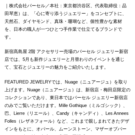
｜株式会社パーセル／本社：東京都渋谷区、代表取締役：品
田琴恵）は、「心に寄り添うジュエリー」をコンセプトに、
天然石、ダイヤモンド、真珠・珊瑚など、個性豊かな素材
を、日本の職人が一つひとつ手作業で仕立てるブランドで
す。
新宿髙島屋 2階 アクセサリー売場のパーセル ジュエリー新宿
店では、5月も新作ジュエリーと月替わりのイベントを通じ
て、宝石とジュエリーの魅力をご紹介いたします。
FEATURED JEWELRYでは、Nuage（ニュアージュ）を取り
上げます。Nuage（ニュアージュ）は、新宿店・梅田店限定の
コレクションであり、東日本ではパーセル ジュエリー新宿店
のみでご覧いただけます。Mille Gothique（ミルゴシック）、
巴、Lierre（リエール）、Candy（キャンディ）、Les Annees
Folles（レザネフォール）など、これまで親しまれてきたデザ
インをもとに、オパール、ムーンストーン、マザーオブパー