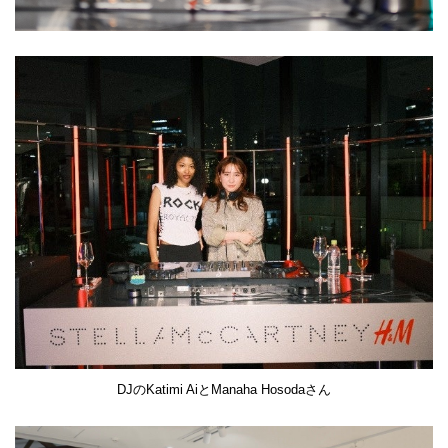
DJのKatimi AiとManaha Hosodaさん