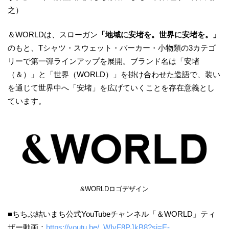
之）
＆WORLDは、スローガン
「地域に安堵を。世界に安堵を。」
のもと、Tシャツ・スウェット・パーカー・小物類の3カテゴ
リーで第一弾ラインアップを展開。ブランド名は「安堵
（＆）」と「世界（WORLD）」を掛け合わせた造語で、装い
を通じて世界中へ「安堵」を広げていくことを存在意義とし
ています。
&WORLDロゴデザイン
■ちちぶ結いまち公式YouTubeチャンネル「＆WORLD」ティ
ザー動画：
https://youtu.be/_WIvF8PJkB8?si=E-