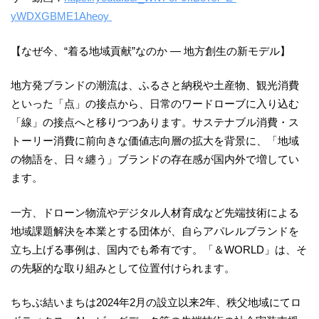
yWDXGBME1Aheoy
【なぜ今、“着る地域貢献”なのか ― 地方創生の新モデル】
地方発ブランドの潮流は、ふるさと納税や土産物、観光消費
といった「点」の接点から、日常のワードローブに入り込む
「線」の接点へと移りつつあります。サステナブル消費・ス
トーリー消費に前向きな価値志向層の拡大を背景に、「地域
の物語を、日々纏う」ブランドの存在感が国内外で増してい
ます。
一方、ドローン物流やデジタル人材育成など先端技術による
地域課題解決を本業とする団体が、自らアパレルブランドを
立ち上げる事例は、国内でも希有です。「＆WORLD」は、そ
の先駆的な取り組みとして位置付けられます。
ちちぶ結いまちは2024年2月の設立以来2年、秩父地域にてロ