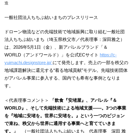
造
一般社団法人ちちぶ結いまちのプレスリリース
ドローン物流などの先端技術で地域振興に取り組む一般社団
法人ちちぶ結いまち（埼玉県秩父市／代表理事：深田雅之）
は、2026年5月1日（金）、新アパレルブランド「＆
WORLD（アンドワールド）」を公式ECサイト
https://c-
yuimachi.designstore.jp/
にて発売します。売上の一部を秩父の
地域課題解決に還元する“着る地域貢献”モデル。先端技術団体
がアパレル事業に参入する、国内でも希有な事例となりま
す。
＜代表理事コメント＞
「飲食『安堵屋』、アパレル『＆
WORLD』、そして先端技術による地域支援――。3つの事業
を『地域に安堵を。世界に安堵を。』という一つのビジョン
で束ね、秩父から世界に通用する事業へと育てていきま
す。」
（一般社団法人ちちぶ結いまち 代表理事 深田 雅