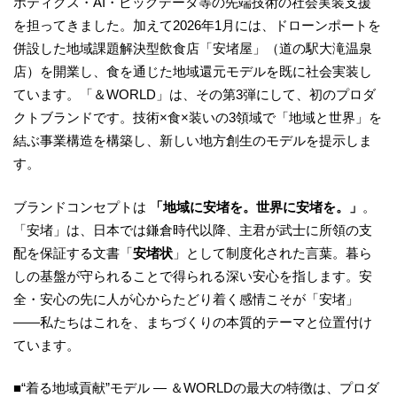
ボティクス・AI・ビッグデータ等の先端技術の社会実装支援
を担ってきました。加えて2026年1月には、ドローンポートを
併設した地域課題解決型飲食店「安堵屋」（道の駅大滝温泉
店）を開業し、食を通じた地域還元モデルを既に社会実装し
ています。「＆WORLD」は、その第3弾にして、初のプロダ
クトブランドです。技術×食×装いの3領域で「地域と世界」を
結ぶ事業構造を構築し、新しい地方創生のモデルを提示しま
す。
ブランドコンセプトは
「地域に安堵を。世界に安堵を。」
。
「安堵」は、日本では鎌倉時代以降、主君が武士に所領の支
配を保証する文書「
安堵状
」として制度化された言葉。暮ら
しの基盤が守られることで得られる深い安心を指します。安
全・安心の先に人が心からたどり着く感情こそが「安堵」
――私たちはこれを、まちづくりの本質的テーマと位置付け
ています。
■“着る地域貢献”モデル ― ＆WORLDの最大の特徴は、プロダ