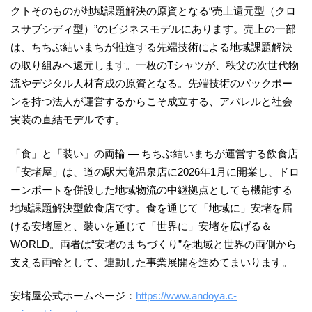
クトそのものが地域課題解決の原資となる“売上還元型（クロ
スサブシディ型）”のビジネスモデルにあります。売上の一部
は、ちちぶ結いまちが推進する先端技術による地域課題解決
の取り組みへ還元します。一枚のTシャツが、秩父の次世代物
流やデジタル人材育成の原資となる。先端技術のバックボー
ンを持つ法人が運営するからこそ成立する、アパレルと社会
実装の直結モデルです。
「食」と「装い」の両輪 ― ちちぶ結いまちが運営する飲食店
「安堵屋」は、道の駅大滝温泉店に2026年1月に開業し、ドロ
ーンポートを併設した地域物流の中継拠点としても機能する
地域課題解決型飲食店です。食を通じて「地域に」安堵を届
ける安堵屋と、装いを通じて「世界に」安堵を広げる＆
WORLD。両者は“安堵のまちづくり”を地域と世界の両側から
支える両輪として、連動した事業展開を進めてまいります。
安堵屋公式ホームページ：
https://www.andoya.c-