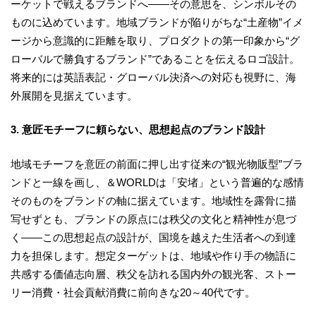
ーケットで戦えるブランドへ――その意思を、シンボルその
ものに込めています。地域ブランドが陥りがちな“土産物”イメ
ージから意識的に距離を取り、プロダクトの第一印象から“グ
ローバルで勝負するブランド”であることを伝えるロゴ設計。
将来的には英語表記・グローバル決済への対応も視野に、海
外展開を見据えています。
3. 意匠モチーフに頼らない、思想起点のブランド設計
地域モチーフを意匠の前面に押し出す従来の“観光物販型”ブラ
ンドと一線を画し、＆WORLDは「安堵」という普遍的な感情
そのものをブランドの軸に据えています。地域性を露骨に描
写せずとも、ブランドの原点には秩父の文化と精神性が息づ
く――この思想起点の設計が、国境を越えた生活者への到達
力を担保します。想定ターゲットは、地域や作り手の物語に
共感する価値志向層、秩父を訪れる国内外の観光客、ストー
リー消費・社会貢献消費に前向きな20～40代です。