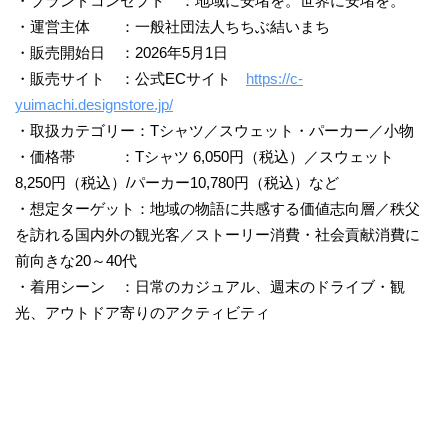
・ブランドコンセプト ：地域に安堵を。世界に安堵を。
・運営主体 ：一般社団法人ちちぶ結いまち
・販売開始日 ：2026年5月1日
・販売サイト ：公式ECサイト
https://c-
yuimachi.designstore.jp/
・取扱カテゴリー：Tシャツ／スウェット・パーカー／小物
・価格帯 ：Tシャツ 6,050円（税込）／スウェット
8,250円（税込）/パーカー10,780円（税込）など
・想定ターゲット：地域の物語に共感する価値志向層／秩父
を訪れる国内外の観光客／ストーリー消費・社会貢献消費に
前向きな20～40代
・着用シーン ：日常のカジュアル、週末のドライブ・観
光、アウトドア寄りのアクティビティ