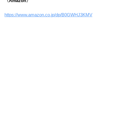
〈Amazon〉
https://www.amazon.co.jp/dp/B0GWHJ3KMV