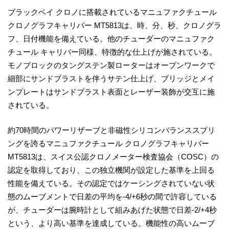
ブラックベイ クロノに搭載されているマニュファクチュール
クロノグラフキャリバー MT5813は、時、分、秒、クロノグラ
フ、日付機能を備えている。他のチューダーのマニュファク
チュール キャリバー同様、特徴的な仕上げが施されている。
モノブロックのタングステン製ローターはオープンワークで
細部にサンドブラストを伴うサテン仕上げ、ブリッジとメイ
ンプレートはサンドブラスト表面とレーザー装飾が交互に施
されている。
約70時間のパワーリザーブと非磁性シリコンバランススプリ
ングを誇るマニュファクチュール クロノグラフキャリバー
MT5813は、スイス公認クロノメーター検査協会（COSC）の
認定を取得しており、この独立機関が設定した基準を上回る
性能を備えている。その認定ではケーシングされていない状
態のムーブメントで日差の平均を-4/+6秒の間で許容している
が、チューダーは腕時計として組みあげた状態で日差-2/+4秒
という、より高い基準を達成している。機能性の高いムーブ