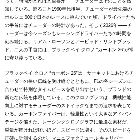
って、時間がどれほど重要か――チューダーはそのことを熟
知している。遡ること1960年代後半、チューダーが最先端の
ポルシェ 906で日本のレースに挑んでいた頃、ドライバーたち
の手首にはチューダーの時計があった。そして2026年――チ
ューダーは今シーズンもレーシングドライバーたちの時間を
刻み続ける。リアム・ローソンとアービッド・リンドブラッ
ド。二人の手首には、ブラックベイ クロノ “カーボン 26”が常
に寄り添っている。
ブラックベイ クロノ “カーボン 26”は、サーキットにおけるチ
ューダーの長い伝統を受け継ぐとともに、F1の各シーズンに
合わせて特別なタイムピースを送り出すという、ブランドの
新たな伝統を体現している。このクロノグラフは、機械性能
向上に対するチューダーのストイックなまでの追求を表して
いる。カーボンファイバーは、軽量性という大きなアドバン
テージを備えた、レーシングクロノグラフに最適な素材だ。
重量が軽ければ軽いほど、スピードは増す。そのスピードを
正確に計測するのが、マニュファクチュール キャリバー