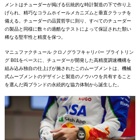
メントはチューダーが掲げる伝統的な時計製造の下で作り上
げられ、精巧なコラムホイールメカニズムと垂直クラッチを
備える。チューダーの品質哲学に則り、すべてのチューダー
の製品と同様に数々の過酷なテストによって保証された類い
稀なる堅牢性と精度を保つ。
マニュファクチュール クロノグラフキャリバー ブライトリン
グ B01をベースに、チューダーが開発した高精度調速機構を
組み込み独自の仕上げが施されたこのムーブメントは、機械
式ムーブメントのデザインと製造のノウハウを共有すること
を選んだ両ブランドの永続的な協力体制から誕生した。