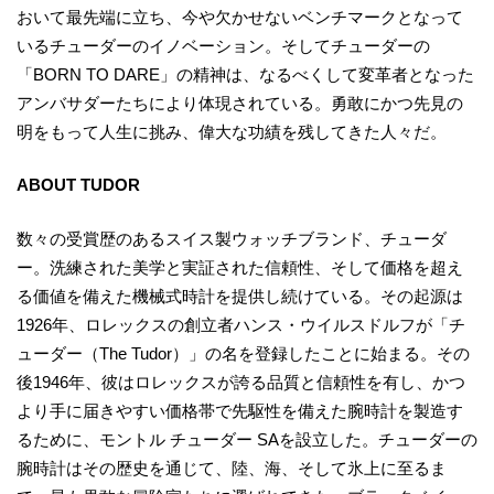
おいて最先端に立ち、今や欠かせないベンチマークとなって
いるチューダーのイノベーション。そしてチューダーの
「BORN TO DARE」の精神は、なるべくして変革者となった
アンバサダーたちにより体現されている。勇敢にかつ先見の
明をもって人生に挑み、偉大な功績を残してきた人々だ。
ABOUT TUDOR
数々の受賞歴のあるスイス製ウォッチブランド、チューダ
ー。洗練された美学と実証された信頼性、そして価格を超え
る価値を備えた機械式時計を提供し続けている。その起源は
1926年、ロレックスの創立者ハンス・ウイルスドルフが「チ
ューダー（The Tudor）」の名を登録したことに始まる。その
後1946年、彼はロレックスが誇る品質と信頼性を有し、かつ
より手に届きやすい価格帯で先駆性を備えた腕時計を製造す
るために、モントル チューダー SAを設立した。チューダーの
腕時計はその歴史を通じて、陸、海、そして氷上に至るま