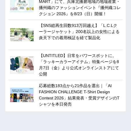
MART」にて、兵庫北播磨地域の地場産業・
播州織のファッションイベント『播州織コレ
クション 2026』を8/23（日）開催！
【SNS総再生回数913万回越え】「L.C.Lク
ーラージャケット」200名以上の女性による
炎天下での着用検証を経て製品化
【UNTITLED】日常をパワースポットに。
「ラッキーカラーアイテム」特集ページを8
月7日（金）より公式オンラインストアにて
公開
応募総数183点から21作品を選出｜「AI
FASHION CHALLENGE T-Shirt Design
Contest 2026」結果発表・受賞デザインのT
シャツを本日発売