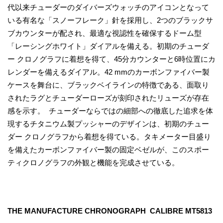
代以来チューダーのダイバーズウォッチのアイコンとなって
いる有名な「スノーフレーク」針を採用し、2つのブラックサ
ブカウンターが配され、最適な視認性を確保するドーム型
「レーシングホワイト」ダイアルを備える。初期のチューダ
ー クロノグラフに着想を得て、45分カウンターと6時位置にカ
レンダーを備えるダイアル。42 mmのカーボンファイバー製
ケースを舞台に、ブラックベイラインの特徴である、面取り
されたラグとチューダーローズが刻印されたリューズが存在
感を示す。 チューダーならではの細部への徹底した追求を体
現するチタニウム製プッシャーのデザインは、初期のチュー
ダー クロノグラフから着想を得ている。タキメーター目盛り
を備えたカーボンファイバー製の固定ベゼルが、このスポー
ティクロノグラフの外観と機能を完成させている。
THE MANUFACTURE CHRONOGRAPH CALIBRE MT5813