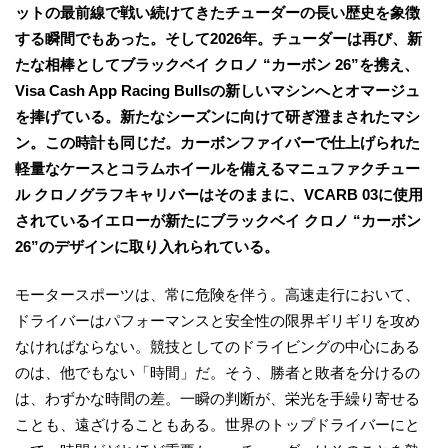
ットの最前線で戦い続けてきたチューダーの長い歴史を象徴
する瞬間でもあった。そして2026年。チューダーは再び、新
たな相棒としてブラックベイ クロノ “カーボン 26”を携え、
Visa Cash App Racing Bullsの新しいマシンへとオマージュ
を捧げている。新たなシーズンに向けて研ぎ澄まされたマシ
ン。この時計も同じだ。カーボンファイバーで仕上げられた
軽量なケースとコラムホイールを備えるマニュファクチュー
ル クロノグラフキャリバーはそのままに、VCARB 03に使用
されているイエローが新たにブラックベイ クロノ “カーボン
26”のデザインに取り入れられている。
モータースポーツは、常に危険を伴う。高速走行において、
ドライバーはパフォーマンスと安全性の限界ギリギリを攻め
なければならない。競技としてのドライビングの中心にある
のは、他でもない「時間」だ。そう、勝者と敗者を分けるの
は、わずかな時間の差。一瞬の判断が、栄光を手繰り寄せる
ことも、遠ざけることもある。世界のトップドライバーにと