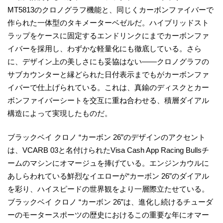
MT5813のクロノグラフ機能と、同じくカーボンファイバーで
作られた一体型のタキメーターベゼルだ。ハイブリッドスト
ラップをケースに固定するエンドリンクにまでカーボンファ
イバーを採用し、わずかな軽量化にも徹底している。さら
に、デザイン上の美しさにも妥協はない――クロノグラフの
サブカウンターと縁どられた日付表示までもがカーボンファ
イバーで仕上げられている。これは、真鍮のディスクとカー
ボンファイバーシートを交互に重ね合わせる、積層ダイアル
構造によって実現したものだ。
ブラックベイ クロノ “カーボン 26”のデザインのアクセント
は、VCARB 03と名付けられたVisa Cash App Racing Bullsチ
ームのマシンにオマージュを捧げている。エンジンカウルに
あしらわれている鮮烈なイエローが“カーボン 26”のダイアル
を彩り、ハイスピードの世界観をより一層際立たせている。
ブラックベイ クロノ “カーボン 26”は、進化し続けるチューダ
ーのモータースポーツの歴史におけるこの重要な年にオマー