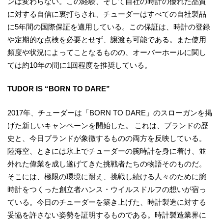
ンは変わらない。この経験、そして自社の時計の優れた品質
に対する自信に裏打ちされ、チューダーはすべての自社製品
に5年間の国際保証を適用している。この保証は、時計の登録
や定期的な点検を必要とせず、譲渡も可能である。また使用
頻度や状況によってことなるものの、オーバーホールに関し
ては約10年の間に1回程度を推奨している。
TUDOR IS “BORN TO DARE”
2017年、チューダーは「BORN TO DARE」のスローガンを掲
げた新しいキャンペーンを開始した。 これは、ブランドの歴
史と、今日ブランドが象徴するものの両方を反映している。
陸海空、ときには氷上でチューダーの腕時計を身に着け、並
外れた偉業を成し遂げてきた挑戦者たちの物語そのものだ。
そこには、極限の環境に耐え、挑戦し続ける人々のために腕
時計をつくった創立者ハンス・ウイルスドルフの想いが宿っ
ている。今日のチューダーを築き上げた、時計製造に対する
妥協を許さない姿勢を証明するものである。時計製造業界に