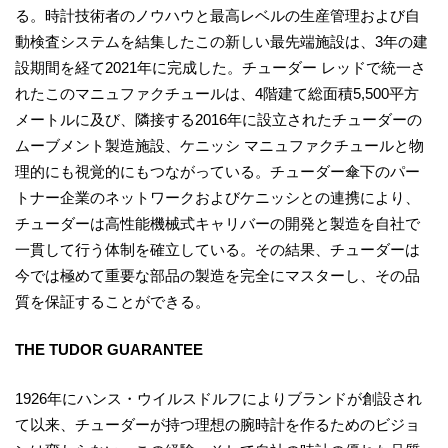
る。時計技術者のノウハウと最高レベルの生産管理および自
動検査システムを結集したこの新しい最先端施設は、3年の建
設期間を経て2021年に完成した。チューダー レッドで統一さ
れたこのマニュファクチュールは、4階建て総面積5,500平方
メートルに及び、隣接する2016年に設立されたチューダーの
ムーブメント製造施設、ケニッシ マニュファクチュールと物
理的にも視覚的にもつながっている。チューダー傘下のパー
トナー企業のネットワークおよびケニッシとの連携により、
チューダーは高性能機械式キャリバーの開発と製造を自社で
一貫して行う体制を確立している。その結果、チューダーは
今では極めて重要な部品の製造を完全にマスターし、その品
質を保証することができる。
THE TUDOR GUARANTEE
1926年にハンス・ウイルスドルフによりブランドが創設され
て以来、チューダーが持つ理想の腕時計を作るためのビジョ