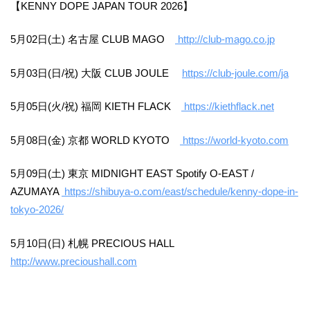
【KENNY DOPE JAPAN TOUR 2026】
5月02日(土) 名古屋 CLUB MAGO
http://club-mago.co.jp
5月03日(日/祝) 大阪 CLUB JOULE
https://club-joule.com/ja
5月05日(火/祝) 福岡 KIETH FLACK
https://kiethflack.net
5月08日(金) 京都 WORLD KYOTO
https://world-kyoto.com
5月09日(土) 東京 MIDNIGHT EAST Spotify O-EAST /
AZUMAYA
https://shibuya-o.com/east/schedule/kenny-dope-in-
tokyo-2026/
5月10日(日) 札幌 PRECIOUS HALL
http://www.precioushall.com