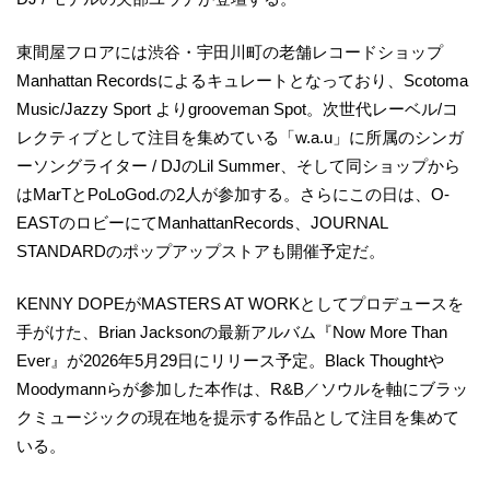
東間屋フロアには渋谷・宇田川町の老舗レコードショップ
Manhattan Recordsによるキュレートとなっており、Scotoma
Music/Jazzy Sport よりgrooveman Spot。次世代レーベル/コ
レクティブとして注目を集めている「w.a.u」に所属のシンガ
ーソングライター / DJのLil Summer、そして同ショップから
はMarTとPoLoGod.の2人が参加する。さらにこの日は、O-
EASTのロビーにてManhattanRecords、JOURNAL
STANDARDのポップアップストアも開催予定だ。
KENNY DOPEがMASTERS AT WORKとしてプロデュースを
手がけた、Brian Jacksonの最新アルバム『Now More Than
Ever』が2026年5月29日にリリース予定。Black Thoughtや
Moodymannらが参加した本作は、R&B／ソウルを軸にブラッ
クミュージックの現在地を提示する作品として注目を集めて
いる。