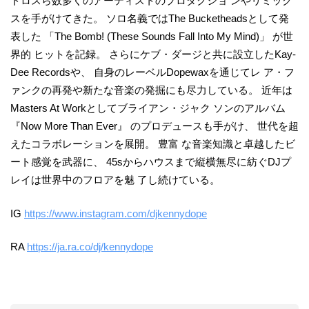
ドロスら数多くのアーティストのプロダクショ ンやリミック
スを手がけてきた。 ソロ名義ではThe Bucketheadsとして発
表した 「The Bomb! (These Sounds Fall Into My Mind)」 が世
界的 ヒットを記録。 さらにケブ・ダージと共に設立したKay-
Dee Recordsや、 自身のレーベルDopewaxを通じてレ ア・フ
ァンクの再発や新たな音楽の発掘にも尽力している。 近年は
Masters At Workとしてブライアン・ジャク ソンのアルバム
『Now More Than Ever』 のプロデュースも手がけ、 世代を超
えたコラボレーションを展開。 豊富 な音楽知識と卓越したビ
ート感覚を武器に、 45sからハウスまで縦横無尽に紡ぐDJプ
レイは世界中のフロアを魅 了し続けている。
IG
https://www.instagram.com/djkennydope
RA
https://ja.ra.co/dj/kennydope