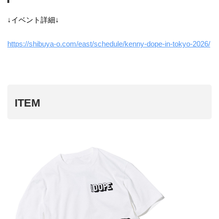
↓イベント詳細↓
https://shibuya-o.com/east/schedule/kenny-dope-in-tokyo-2026/
ITEM