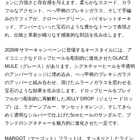
ョンに力強さと存在感を与えます。柔らかなスエード、カラ
フルなアクセント、べっ甲柄のプレキシガラス、そして手編
みのラフィアが、クローバーグリーン、バイオレットオーキ
ッド、アンバーといった宝石のような豊かなトーンで表現さ
れ、伝統と革新が織りなす感覚的な対話を生み出します。
2026年サマーキャンペーンに登場するキースタイルには、ア
イコニックなドロップヒールを彫刻的に進化させたGLACÉ
MULE（グレース）があります。シグネチャーヒールを半透明
のアンバーウェッジに埋め込み、べっ甲柄のプレキシガラス
のアッパーと組み合わせ、溶けたムラーノガラスを思わせる
宝石のような効果を生み出します。ドロップヒールをプレイ
フルかつ彫刻的に再解釈したJELLY DROP（ジェリー ドロッ
プ）は、ラグーンブルー、サンセットオレンジ、そしてきら
めく透明なシルバーで仕上げた5cmヒールのサンダルで、ブ
ランドのシグネチャーを魅力的に進化させた一足です。
MARGOT（マーゴット）フラットは、すっきりとしたライン