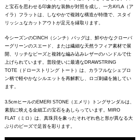
と宝石を思わせる印象的な装飾が対照を成し、一方AYLA（ア
イラ）フラットは、しなやかで複雑な構造が特徴で、スタイ
リッシュなカットアウトが足元を縁取ります。
今シーズンのCINCH（シンチ）バッグは、鮮やかなクローバ
ーグリーンのスエード、または繊細な天然ラフィア素材で展
開、リッチなビーズと複雑な編み込みレザーのハンドルで仕
上げられています。普段使いに最適なDRAWSTRING
TOTE（ドローストリング トート）は、カラフルなシェブロ
ン柄で軽やかなシルエットを再解釈し、ロゴ刺繍を施してい
ます。
3.5cmヒールのEMERI STONE（エメリ）トングサンダルは、
素肌に映える金細工の宝石をあしらっています。MIRO
FLAT（ミロ）は、真珠貝を象ったそれぞれ色と形が異なる大
ぶりのビーズで足首を彩ります。