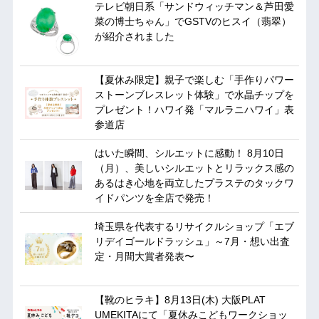
テレビ朝日系「サンドウィッチマン＆芦田愛
菜の博士ちゃん」でGSTVのヒスイ（翡翠）
が紹介されました
【夏休み限定】親子で楽しむ「手作りパワー
ストーンブレスレット体験」で水晶チップを
プレゼント！ハワイ発「マルラニハワイ」表
参道店
はいた瞬間、シルエットに感動！ 8月10日
（月）、美しいシルエットとリラックス感の
あるはき心地を両立したプラステのタックワ
イドパンツを全店で発売！
埼玉県を代表するリサイクルショップ「エブ
リデイゴールドラッシュ」～7月・想い出査
定・月間大賞者発表〜
【靴のヒラキ】8月13日(木) 大阪PLAT
UMEKITAにて「夏休みこどもワークショッ