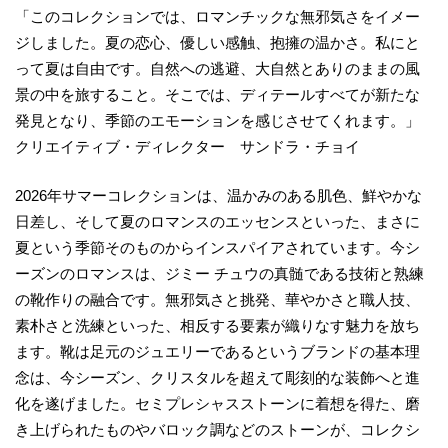
「このコレクションでは、ロマンチックな無邪気さをイメー
ジしました。夏の恋心、優しい感触、抱擁の温かさ。私にと
って夏は自由です。自然への逃避、大自然とありのままの風
景の中を旅すること。そこでは、ディテールすべてが新たな
発見となり、季節のエモーションを感じさせてくれます。」
クリエイティブ・ディレクター サンドラ・チョイ
2026年サマーコレクションは、温かみのある肌色、鮮やかな
日差し、そして夏のロマンスのエッセンスといった、まさに
夏という季節そのものからインスパイアされています。今シ
ーズンのロマンスは、ジミー チュウの真髄である技術と熟練
の靴作りの融合です。無邪気さと挑発、華やかさと職人技、
素朴さと洗練といった、相反する要素が織りなす魅力を放ち
ます。靴は足元のジュエリーであるというブランドの基本理
念は、今シーズン、クリスタルを超えて彫刻的な装飾へと進
化を遂げました。セミプレシャスストーンに着想を得た、磨
き上げられたものやバロック調などのストーンが、コレクシ