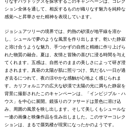
りなすパラドックスを探求するこのキャンペーンは、コレク
ション全体を通して、相反するものが織りなす魅力を純粋な
感覚へと昇華させた精神を表現しています。
ジョシュアツリーの境界では、灼熱の砂漠が地平線を溶か
し、シュールで夢のような風景を作り出します。乾いた静寂
と溶け合うような魅力、手つかずの自然と精緻に作り上げら
れた物質の融合。夏は、友情と冒険の喜びに浸る時間を与え
てくれます。五感は、自然そのままの美しさによって研ぎ澄
まされます。真昼の太陽が肌に照りつけ、気だるい一日が過
ぎ去るにつれて、夜の涼やかな感触が心地よく感じられま
す。カリフォルニアの広大な砂漠で太陽の光に満ちた静寂を
背景に撮影されたこのキャンペーンは、「インビジブル・ハ
ウス」を中心に展開。鏡張りのファサードは景色に溶け込
み、周囲の風景を映し出します。そして美しくもシュールな
一連の画像と映像作品を生み出しました。このサマーコレク
ションは、まるで蜃気楼が現実になったかのようです。