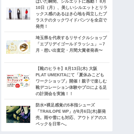
はいた瞬間、シルエットに感動！ 8月
10日（月）、美しいシルエットとリラ
ックス感のあるはき心地を両立したプ
ラステのタックワイドパンツを全店で
発売！
埼玉県を代表するリサイクルショップ
「エブリデイゴールドラッシュ」～7
月・想い出査定・月間大賞者発表〜
【靴のヒラキ】8月13日(木) 大阪
PLAT UMEKITAにて「夏休みこども
ワークショップ」開催！親子で楽しむ
靴デコレーション体験やプロによる足
の計測会を実施！！
防水×裸足感覚の5本指シューズ
「TRAILOPE WP」が8月6日(木)新発
売。雨や雪にも対応、アウトドアのス
ペックを日常へ。