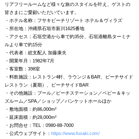
リアフリールームなど様々な旅のスタイルを叶え、ゲストの
皆さまにご愛顧いただいています。
・ホテル名称：フサキビーチリゾート ホテル＆ヴィラズ
・所在地：沖縄県石垣市新川1625番地
・アクセス：石垣空港から車で約35分、石垣港離島ターミナ
ルより車で約15分
・代表者：総支配人 加藤康夫
・開業年月：1982年7月
・客室数：398室
・料飲施設：レストラン4軒、ラウンジ＆BAR、ビーチサイド
レストラン（夏期）、ビーチサイドBAR
・その他施設：プール／ビーチステーション／ベビー＆キッ
ズルーム／SPA／ショップ／バンケットホールほか
・敷地面積：約86,000m²
・延床面積：約28,000m²
・お問合せ：TEL：0980-88-7000
・公式ウェブサイト：
https://www.fusaki.com/