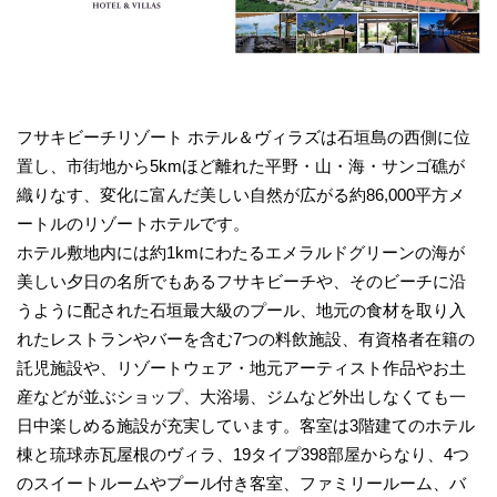
フサキビーチリゾート ホテル＆ヴィラズは石垣島の西側に位
置し、市街地から5kmほど離れた平野・山・海・サンゴ礁が
織りなす、変化に富んだ美しい自然が広がる約86,000平方メ
ートルのリゾートホテルです。
ホテル敷地内には約1kmにわたるエメラルドグリーンの海が
美しい夕日の名所でもあるフサキビーチや、そのビーチに沿
うように配された石垣最大級のプール、地元の食材を取り入
れたレストランやバーを含む7つの料飲施設、有資格者在籍の
託児施設や、リゾートウェア・地元アーティスト作品やお土
産などが並ぶショップ、大浴場、ジムなど外出しなくても一
日中楽しめる施設が充実しています。客室は3階建てのホテル
棟と琉球赤瓦屋根のヴィラ、19タイプ398部屋からなり、4つ
のスイートルームやプール付き客室、ファミリールーム、バ