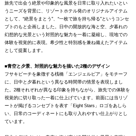
旅先で出会う絶景や印象的な風景を日常に取り入れたいとい
うニーズを背景に、リゾートホテル発のオリジナルアイテム
として、“絶景をまとう”、“一枚で旅を持ち帰る”というコンセ
プトのもと企画しました。日中の開放的な海と空、夕暮れの
幻想的な光景という対照的な魅力を一着に凝縮し、現地での
体験を視覚的に表現。希少性と特別感を兼ね備えたアイテム
として提案します。
■
青空と夕景、対照的な魅力を描いた
2
種のデザイン
フサキビーチを象徴する桟橋「エンジェルピア」をモチーフ
に、日中と夕暮れという異なる時間帯の情景を表現しまし
た。2種それぞれが異なる印象を持ちながら、旅先での体験を
視覚的に切り取った一着に仕上げています。前面には当リゾ
ートが掲げるコンセプトを表す「Eight Stars」ロゴをあしら
い、日常のコーディネートにも取り入れやすい仕上がりとし
ています。