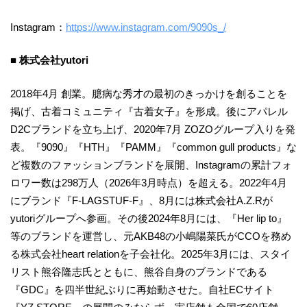
Instagram：
https://www.instagram.com/9090s_/
■ 株式会社yutori
2018年4月 創業。臆病な秀才の最初のきっかけを創ることを
掲げ、古着コミュニティ『古着女子』を形成。後にアパレル
D2Cブランドを立ち上げ、2020年7月 ZOZOグループ入りを発
表。『9090』『HTH』『PAMM』『common gull products』な
ど複数のファッションブランドを展開、Instagramの累計フォ
ロワー数は298万人（2026年3月時点）を超える。2022年4月
にブランド『F-LAGSTUF-F』、8月には株式会社A.Z.Rが
yutoriグループへ参画。その後2024年8月には、『Her lip to』
等のブランドを運営し、元AKB48の小嶋陽菜氏がCCOを務め
る株式会社heart relationを子会社化。2025年3月には、スタイ
リスト熊谷隆志氏とともに、熊谷自身のブランドである
『GDC』を四半世紀ぶりに再始動させた。自社ECサイト