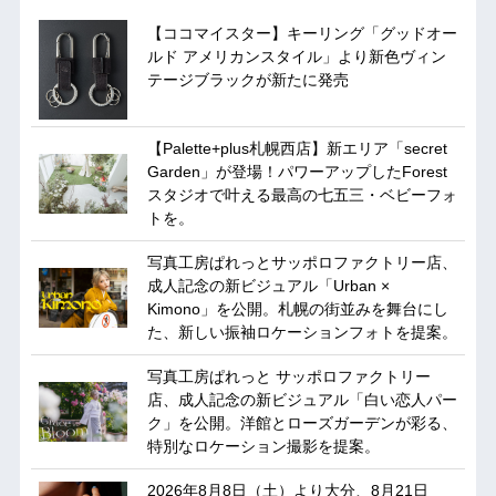
【ココマイスター】キーリング「グッドオー
ルド アメリカンスタイル」より新色ヴィン
テージブラックが新たに発売
【Palette+plus札幌西店】新エリア「secret
Garden」が登場！パワーアップしたForest
スタジオで叶える最高の七五三・ベビーフォ
トを。
写真工房ぱれっとサッポロファクトリー店、
成人記念の新ビジュアル「Urban ×
Kimono」を公開。札幌の街並みを舞台にし
た、新しい振袖ロケーションフォトを提案。
写真工房ぱれっと サッポロファクトリー
店、成人記念の新ビジュアル「白い恋人パー
ク」を公開。洋館とローズガーデンが彩る、
特別なロケーション撮影を提案。
2026年8月8日（土）より大分、8月21日