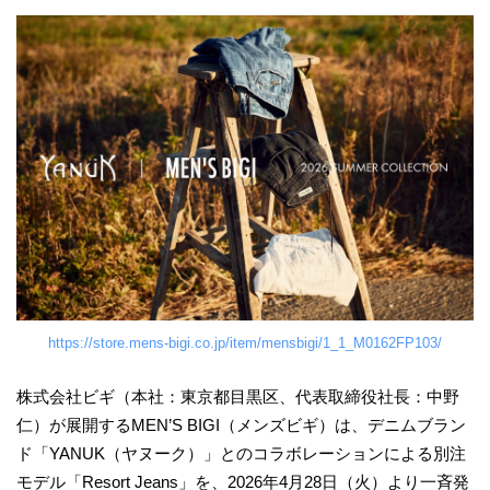
https://store.mens-bigi.co.jp/item/mensbigi/1_1_M0162FP103/
株式会社ビギ（本社：東京都目黒区、代表取締役社長：中野
仁）が展開するMEN’S BIGI（メンズビギ）は、デニムブラン
ド「YANUK（ヤヌーク）」とのコラボレーションによる別注
モデル「Resort Jeans」を、2026年4月28日（火）より一斉発