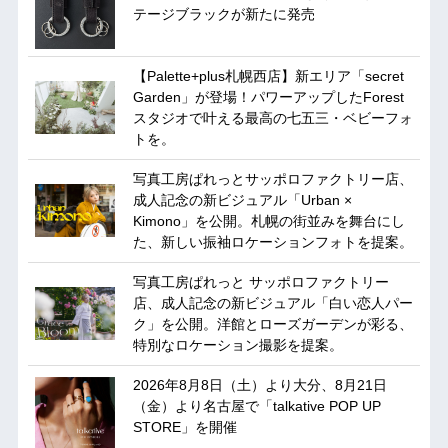
テージブラックが新たに発売
【Palette+plus札幌西店】新エリア「secret
Garden」が登場！パワーアップしたForest
スタジオで叶える最高の七五三・ベビーフォ
トを。
写真工房ぱれっとサッポロファクトリー店、
成人記念の新ビジュアル「Urban ×
Kimono」を公開。札幌の街並みを舞台にし
た、新しい振袖ロケーションフォトを提案。
写真工房ぱれっと サッポロファクトリー
店、成人記念の新ビジュアル「白い恋人パー
ク」を公開。洋館とローズガーデンが彩る、
特別なロケーション撮影を提案。
2026年8月8日（土）より大分、8月21日
（金）より名古屋で「talkative POP UP
STORE」を開催