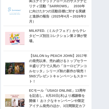
㈱ユナイテッドアローズのサステナビ
リティ活動「SARROWS」 2030年
に向けた3つの活動目標に対する実績
と進捗の報告（2025年4月～2026年3
月）
MILKFED.（ミルクフェド）からテレ
タビーズ別注コレクション第２弾が登
場。
【SALON by PEACH JOHN】2017年
の発売以来、売れ続けるトップセラー
※盛りブラで人気の「ヨーロピアンコ
ルセッタ」シリーズ秋の新作が発売！
SNSプレゼントキャンペーンもスター
ト！
ECモール「USAGI ONLINE」13周年
を記念し、8月20日(木)より感謝祭を
開催！ おトクなキャンペーンや限定
アイテム発売のほか、3日間限定カフ