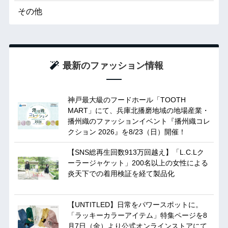
その他
最新のファッション情報
神戸最大級のフードホール「TOOTH
MART」にて、兵庫北播磨地域の地場産業・
播州織のファッションイベント『播州織コレ
クション 2026』を8/23（日）開催！
【SNS総再生回数913万回越え】「L.C.Lク
ーラージャケット」200名以上の女性による
炎天下での着用検証を経て製品化
【UNTITLED】日常をパワースポットに。
「ラッキーカラーアイテム」特集ページを8
月7日（金）より公式オンラインストアにて