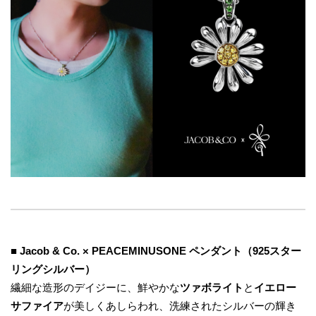
■
Jacob & Co. × PEACEMINUSONE ペンダント（925スター
リングシルバー）
繊細な造形のデイジーに、鮮やかな
ツァボライト
と
イエロー
サファイア
が美しくあしらわれ、洗練されたシルバーの輝き