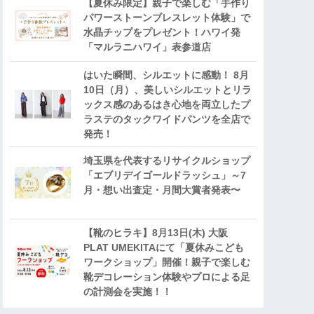
【夏休み限定】親子で楽しむ「手作り
パワーストーンブレスレット体験」で
水晶チップをプレゼント！ハワイ発
「マルラニハワイ」表参道店
はいた瞬間、シルエットに感動！ 8月
10日（月）、美しいシルエットとリラ
ックス感のあるはき心地を両立したプ
ラステのタックワイドパンツを全店で
発売！
埼玉県を代表するリサイクルショップ
「エブリデイゴールドラッシュ」～7
月・想い出査定・月間大賞者発表〜
【靴のヒラキ】8月13日(木) 大阪
PLAT UMEKITAにて「夏休みこども
ワークショップ」開催！親子で楽しむ
靴デコレーション体験やプロによる足
の計測会を実施！！