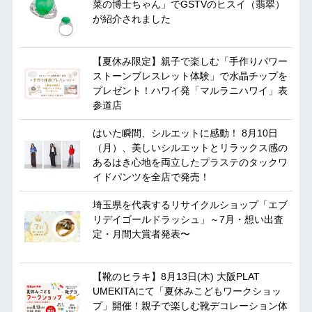
菜の博士ちゃん」でGSTVのヒスイ（翡翠）
が紹介されました
【夏休み限定】親子で楽しむ「手作りパワー
ストーンブレスレット体験」で水晶チップを
プレゼント！ハワイ発「マルラニハワイ」表
参道店
はいた瞬間、シルエットに感動！ 8月10日
（月）、美しいシルエットとリラックス感の
あるはき心地を両立したプラステのタックワ
イドパンツを全店で発売！
埼玉県を代表するリサイクルショップ「エブ
リデイゴールドラッシュ」～7月・想い出査
定・月間大賞者発表〜
【靴のヒラキ】8月13日(木) 大阪PLAT
UMEKITAにて「夏休みこどもワークショッ
プ」開催！親子で楽しむ靴デコレーション体