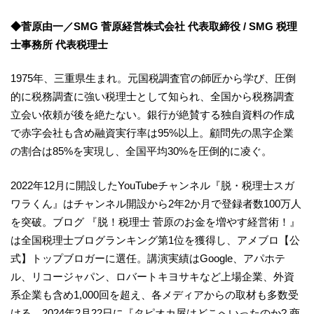
◆菅原由一／SMG 菅原経営株式会社 代表取締役 / SMG 税理
士事務所 代表税理士
1975年、三重県生まれ。元国税調査官の師匠から学び、圧倒
的に税務調査に強い税理士として知られ、全国から税務調査
立会い依頼が後を絶たない。銀行が絶賛する独自資料の作成
で赤字会社も含め融資実行率は95%以上。顧問先の黒字企業
の割合は85%を実現し、全国平均30%を圧倒的に凌ぐ。
2022年12月に開設したYouTubeチャンネル『脱・税理士スガ
ワラくん』はチャンネル開設から2年2か月で登録者数100万人
を突破。ブログ 『脱！税理士 菅原のお金を増やす経営術！』
は全国税理士ブログランキング第1位を獲得し、アメブロ【公
式】トップブロガーに選任。講演実績はGoogle、アパホテ
ル、リコージャパン、ロバートキヨサキなど上場企業、外資
系企業も含め1,000回を超え、各メディアからの取材も多数受
ける。2024年2月22日に『タピオカ屋はどこへいったのか? 商