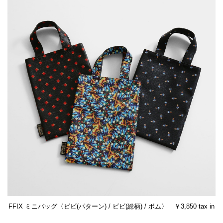
FFIX ミニバッグ〈ビビ(パターン) / ビビ(総柄) / ボム〉 ￥3,850 tax in