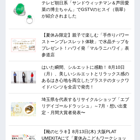
テレビ朝日系「サンドウィッチマン＆芦田愛
菜の博士ちゃん」でGSTVのヒスイ（翡翠）
が紹介されました
【夏休み限定】親子で楽しむ「手作りパワー
ストーンブレスレット体験」で水晶チップを
プレゼント！ハワイ発「マルラニハワイ」表
参道店
はいた瞬間、シルエットに感動！ 8月10日
（月）、美しいシルエットとリラックス感の
あるはき心地を両立したプラステのタックワ
イドパンツを全店で発売！
埼玉県を代表するリサイクルショップ「エブ
リデイゴールドラッシュ」～7月・想い出査
定・月間大賞者発表〜
【靴のヒラキ】8月13日(木) 大阪PLAT
UMEKITAにて「夏休みこどもワークショッ