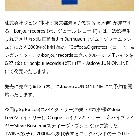
株式会社ジュン (本社：東京都港区 / 代表 佐々木進) が運営す
る「bonjour records (ボンジュール レコード)」は、1953年生
まれアメリカの映画監督Jim Jarmusch（ジム・ジャームッシ
ュ）による2003年公開作品の『Coffee&Cigarettes（コーヒー&
シガレッツ）』のbonjour recordsエクスクルーシブ Tシャツを
6/27 (金) に bonjour records 代官山店・Jadore JUN ONLINE
にて発売いたします。
発売に先立ち6/12（木）にJadore JUN ONLINE にて予約を開
始いたします。
今回はSpike Lee(スパイク・リー)の妹・弟で俳優のJoie
Lee(ジョイ・リー)、Cinque Lee(サンキ・リー)、名バイプレイ
ヤーSteve Buscemi(スティーヴ・ブシェミ)が共演した
TWINS(双子)、2000年代を代表するロックバンドの一つThe