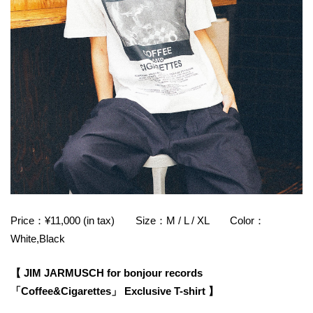
Price：¥11,000 (in tax) Size：M / L / XL Color：
White,Black
【 JIM JARMUSCH for bonjour records
「Coffee&Cigarettes」 Exclusive T-shirt 】