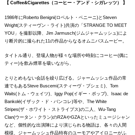
【 Coffee&Cigarettes（コーヒー・アンド・シガレッツ） 】
1986年にRoberto Benigni(ロベルト・ベニーニ)とSteven
Wright(スティーヴン・ライト)共演の「STRANGE TO MEET
YOU」を撮影以降、Jim Jarmusch(ジムジャームッシュ)によ
り断片的に撮られた11の作品からなるオムニバスムービー。
タイトル通り、登場人物が様々な場所や時刻にコーヒー(偶に
ティー)を飲み煙草を吸いながら、
とりとめもない会話を繰り広げる。ジャームッシュ作品の常
連でもあるSteve Buscemi(スティーヴ・ブシェミ)、Tom
Waits(トム・ウェイツ)、Iggy Pop(イギー・ポップ)、Isaac de
Bankolé(イザック・ド・バンコレ)等や、The White
Stripes(ザ・ホワイト・ストライプス)の二人、Wu-Tang
Clan(ウータン・クラン)のRZAやGZAといったミュージシャン
など、個性的な出演陣により演じられる物語は、各々の人間
模様、ジャームッシュ作品特有のユーモアやアイロニーがふ