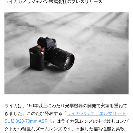
ライカカメラジャパン株式会社のプレスリリース
ライカは、150年以上にわたり光学機器の開発で実績を重ねて
きました。このたび発表する「
ライカ バリオ・エルマリート
SL f2.8/28-70mm ASPH.
」はライカSLレンズの中で最もコンパ
クトかつ軽量なズームレンズです。卓越した描写性能と柔軟