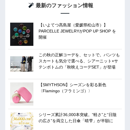
最新のファッション情報
【いよてつ髙島屋（愛媛県松山市）】
PARCELLE JEWELRYがPOP UP SHOP を
開催
この秋の正解コーデを、セットで。パンツも
スカートも気分で選べる、シアーニット×サ
テンボトムの「秋映えコーデSET」が登場
【SMYTHSON】シーズンを彩る新色
〈Flamingo（フラミンゴ）〉
シリーズ累計36,000本突破。“軽さ”と“日陰
の広さ”を両立した日傘「晴雫」が半額に