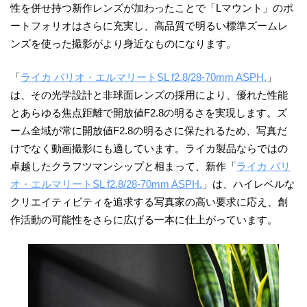
性を併せ持つ新作レンズが加わったことで「Lマウント」のポ
ートフォリオはさらに充実し、高品質で明るい標準ズームレ
ンズを使った撮影がより身近なものになります。
「
ライカ バリオ・エルマリートSL f2.8/28-70mm ASPH.
」
は、その光学設計と非球面レンズの採用により、優れた性能
とあらゆる焦点距離で開放値F2.8の明るさを実現します。ズ
ーム全域が常に開放値F2.8の明るさに保たれるため、写真だ
けでなく動画撮影にも適しています。ライカ製品ならではの
卓越したクラフツマンシップと相まって、新作「
ライカ バリ
オ・エルマリートSL f2.8/28-70mm ASPH.
」は、ハイレベルな
クリエイティビティを追求する写真家の高い要求に応え、創
作活動の可能性をさらに広げる一本に仕上がっています。