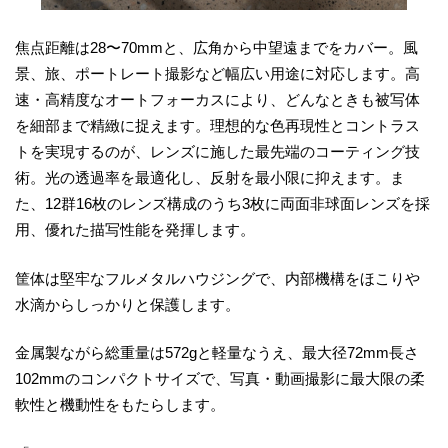
焦点距離は28〜70mmと、広角から中望遠までをカバー。風
景、旅、ポートレート撮影など幅広い用途に対応します。高
速・高精度なオートフォーカスにより、どんなときも被写体
を細部まで精緻に捉えます。理想的な色再現性とコントラス
トを実現するのが、レンズに施した最先端のコーティング技
術。光の透過率を最適化し、反射を最小限に抑えます。ま
た、12群16枚のレンズ構成のうち3枚に両面非球面レンズを採
用、優れた描写性能を発揮します。
筐体は堅牢なフルメタルハウジングで、内部機構をほこりや
水滴からしっかりと保護します。
金属製ながら総重量は572gと軽量なうえ、最大径72mm長さ
102mmのコンパクトサイズで、写真・動画撮影に最大限の柔
軟性と機動性をもたらします。