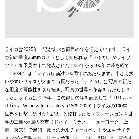
ライカは2025年、記念すべき節目の年を迎えています。ライ
カ初の量産35mmカメラとして知られる「ライカI」がライプ
ツィヒ春季見本市で発表された1925年から100年の時を経て
── 2025年は「ライカI」誕生100周年にあたります。小さく扱
いやすいサイズが大きな特長だった「ライカI」は写真の新た
な用途の可能性を切り拓き、写真の世界へ革命をもたらしま
した。ライカは2025年、この節目の年を記念して「 100 years
of Leica: Witness to a century (1925-2025) | ライカの100年：
世界を目撃し続けた1世紀」と銘打ったセレブレーションを世
界の主要5カ国の都市（ドバイ、ミラノ、ニューヨーク、上
海、東京）で展開、数々のカルチャーイベントやエキサイテ
ィングな新製品をリリース予定です。また、6月には、記念す