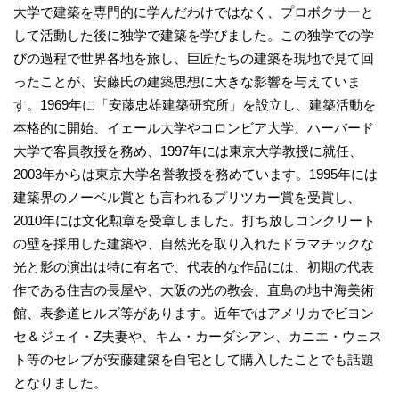
大学で建築を専門的に学んだわけではなく、プロボクサーと
して活動した後に独学で建築を学びました。この独学での学
びの過程で世界各地を旅し、巨匠たちの建築を現地で見て回
ったことが、安藤氏の建築思想に大きな影響を与えていま
す。1969年に「安藤忠雄建築研究所」を設立し、建築活動を
本格的に開始、イェール大学やコロンビア大学、ハーバード
大学で客員教授を務め、1997年には東京大学教授に就任、
2003年からは東京大学名誉教授を務めています。1995年には
建築界のノーベル賞とも言われるプリツカー賞を受賞し、
2010年には文化勲章を受章しました。打ち放しコンクリート
の壁を採用した建築や、自然光を取り入れたドラマチックな
光と影の演出は特に有名で、代表的な作品には、初期の代表
作である住吉の長屋や、大阪の光の教会、直島の地中海美術
館、表参道ヒルズ等があります。近年ではアメリカでビヨン
セ＆ジェイ・Z夫妻や、キム・カーダシアン、カニエ・ウェス
ト等のセレブが安藤建築を自宅として購入したことでも話題
となりました。