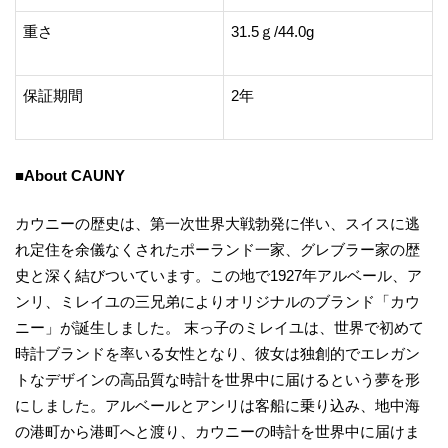
重さ
31.5ｇ/44.0g
保証期間
2年
■
About CAUNY
カウニーの歴史は、第一次世界大戦勃発に伴い、スイスに逃
れ定住を余儀なくされたポーランド一家、グレブラー家の歴
史と深く結びついています。この地で1927年アルベール、ア
ンリ、ミレイユの三兄弟によりオリジナルのブランド「カウ
ニー」が誕生しました。 末っ子のミレイユは、世界で初めて
時計ブランドを率いる女性となり、彼女は独創的でエレガン
トなデザインの高品質な時計を世界中に届けるという夢を形
にしました。アルベールとアンリは客船に乗り込み、地中海
の港町から港町へと渡り、カウニーの時計を世界中に届けま