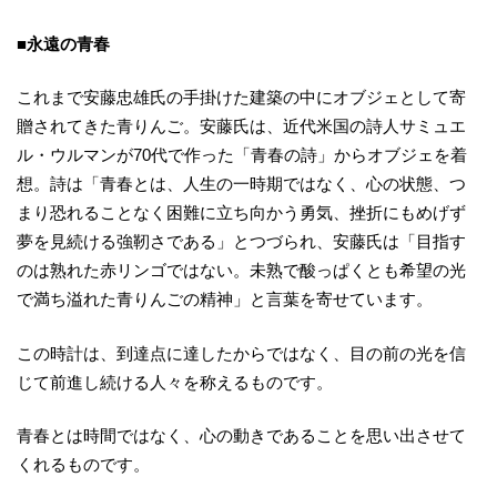
■永遠の青春
これまで安藤忠雄氏の手掛けた建築の中にオブジェとして寄
贈されてきた青りんご。安藤氏は、近代米国の詩人サミュエ
ル・ウルマンが70代で作った「青春の詩」からオブジェを着
想。詩は「青春とは、人生の一時期ではなく、心の状態、つ
まり恐れることなく困難に立ち向かう勇気、挫折にもめげず
夢を見続ける強靭さである」とつづられ、安藤氏は「目指す
のは熟れた赤リンゴではない。未熟で酸っぱくとも希望の光
で満ち溢れた青りんごの精神」と言葉を寄せています。
この時計は、到達点に達したからではなく、目の前の光を信
じて前進し続ける人々を称えるものです。
青春とは時間ではなく、心の動きであることを思い出させて
くれるものです。