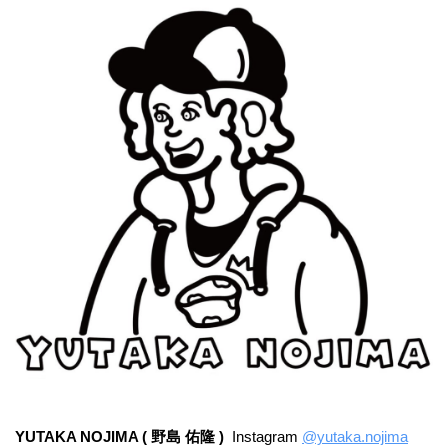
YUTAKA NOJIMA ( 野島 佑隆 )
Instagram
@yutaka.nojima