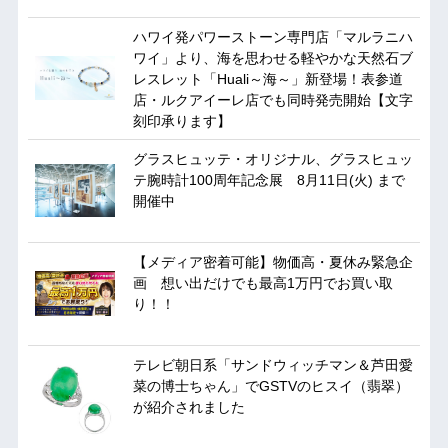
ハワイ発パワーストーン専門店「マルラニハ
ワイ」より、海を思わせる軽やかな天然石ブ
レスレット「Huali～海～」新登場！表参道
店・ルクアイーレ店でも同時発売開始【文字
刻印承ります】
グラスヒュッテ・オリジナル、グラスヒュッ
テ腕時計100周年記念展 8月11日(火) まで
開催中
【メディア密着可能】物価高・夏休み緊急企
画 想い出だけでも最高1万円でお買い取
り！！
テレビ朝日系「サンドウィッチマン＆芦田愛
菜の博士ちゃん」でGSTVのヒスイ（翡翠）
が紹介されました