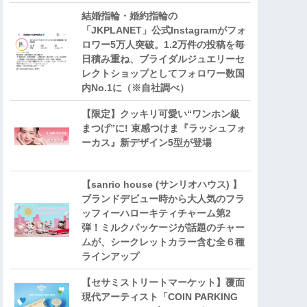
結婚指輪・婚約指輪の
「JKPLANET」公式Instagramがフォ
ロワー5万人突破。1.2万件の投稿を毎
日積み重ね、ブライダルジュエリーセ
レクトショップとしてフォロワー数国
内No.1に（※自社調べ）
【限定】クッキリ可愛い“ワンホン級
まつげ”に! 束感つけま『ラッシュフォ
ーカス』新デザイン5型が登場
【sanrio house (サンリオハウス) 】
ブランドデビュー時から大人気のフラ
ッフィーハローキティチャーム第2
弾！ミルクパッケージが話題のチャー
ムが、シークレットカラー含む全６種
ラインアップ
【セサミストリートマーケット】覆面
現代アーティスト「COIN PARKING