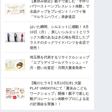
【夏休み限定】親子で楽しむ「手作り
パワーストーンブレスレット体験」で
水晶チップをプレゼント！ハワイ発
「マルラニハワイ」表参道店
はいた瞬間、シルエットに感動！ 8月
10日（月）、美しいシルエットとリラ
ックス感のあるはき心地を両立したプ
ラステのタックワイドパンツを全店で
発売！
埼玉県を代表するリサイクルショップ
「エブリデイゴールドラッシュ」～7
月・想い出査定・月間大賞者発表〜
【靴のヒラキ】8月13日(木) 大阪
PLAT UMEKITAにて「夏休みこども
ワークショップ」開催！親子で楽しむ
靴デコレーション体験やプロによる足
の計測会を実施！！