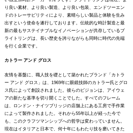
り良い素材、より良い製造、より良い包装、エンドツーエン
ドのトレーサビリティにより、素晴らしい製品と体験を生み
出すという使命を遂行しております。伝統的な時計製造と最
新の最もサステイナブルなイノベーションが共存しているブ
ライトリングは、長い歴史を誇りながらも同時に時代の先端
を行く企業です。
カトラー アンド グロス
友情を基盤に、職人技を礎として築かれたブランド「カトラ
ー アンド グロス」は、1969年に眼鏡技師のカトラー氏とグロ
ス氏によって創設されました。彼らのビジョンは、アイウェ
アの新たな基準を切り開くことでした。すべてのフレーム
は、ロンドン・ナイツブリッジの店舗上にある工房で手作業
によって製作されました。それから55年以上が経った今で
も、このクラフツマンシップへの哲学は変わっていません。
現在はイタリアと日本で、何十年にもわたり技を磨いてきた