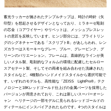
蓄光ラッカーが施されたテンプルチップは、時計の時針（矢
印型）を想起させるデザインとなっており、ミラネーゼ彫刻
の芯金（コアワイヤー）やリベットは、メッシュブレスレッ
トの意匠を反映しています。ヒンジ部分には、ブライトリン
グのシグネチャーである「スクリプトB」があしらわれ、レン
ズカラーはスモーキーなグレー、ブルー、グレーピンク、グ
リーンのバリエーション。フレームは、直線的なラインが美
しいメタル製、彫刻的なフォルムの環境に配慮したセルロー
スアセテート製、そしてその両者を組み合わせた洗練された
スタイルなど、4種類のハンドメイドスタイルから選択可能で
す。いずれのモデルも、高性能な「ZEISS LightPro®」テク
ノロジーと18Kレッドゴールド仕上げの金属パーツを採用した
バージョンが用意されており、これは新しいスーパーオーシ
ャン ヘリテージの一部モデルに見られるレッドゴールドの
ディテールにインスパイアされたものです。4つのスタイルは