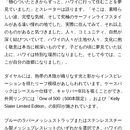
「物心ついたときからずっと、ハワイに行って住むことを夢
見ていました」とスレーターは語ります。「そこは、素晴ら
しい波、完璧な気候、そして究極のサーフィンライフスタイ
ルがある遠い憧れの地でした。実際に住んでみて、それ以上
のものがあると気づきました。人々、コミュニティ、自然が
深く結びついていて、ハワイの人々が土地や人々、文化に抱
く敬意は本当に根深いものです。子どもの頃に夢見ていた以
上に、ハワイは特別な場所になりました。そして今では、こ
こが自分の故郷になりました」。
ダイヤルには、熱帯の木陰が織りなす光と影からインスピレ
ーションを得たリーフ模様があしらわれています。ケースバ
ックはシースルー仕様で、キャリバーB31を覗くことができ、
外周リングには「One of 500（500本限定）」および「Kelly
Slater Limited Edition」の刻印が施されています。
ブルーのラバーメッシュストラップまたはステンレススチー
ル製メッシュブレスレットのいずれかを選択でき、ハワイの