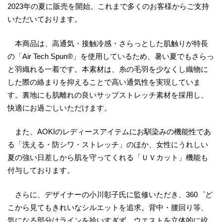
2023年の夏に販売を開始。これまで多くのお客様からご支持
いただいております。
本商品は、高通気・接触冷感・さらっとした肌触りが特長
の「Air Tech Spun®」を使用しているため、暑い夏でもさらっ
と羽織れる一着です。本素材は、糸の毛羽を少なくし織物に
した際の絡まりを抑えることで高い通気性を実現していま
す。裏地にも肌離れの良いサップストレッチ素材を採用し、
快適にお過ごしいただけます。
また、AOKIのレディースアイテムにお馴染みの機能性であ
る「洗える・防シワ・ストレッチ」のほか、女性にうれしい
夏の強い日差しから肌を守ってくれる「ＵＶカット」機能も
付与しております。
さらに、デザイナーの小川彰子氏に監修いただき、360゜ど
こから見てもきれいなシルエットを追求。背中・腰回り等、
気になる部分はラインを拾いすぎず、ウエストを立体的に絞