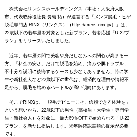
株式会社リンクスホールディングス（本社：大阪府大阪
市、代表取締役社長 長嶺 拓）が運営する「メンズ脱毛・ヒゲ
脱毛専門店 RINX（リンクス）（https://mens-rinx.jp/）」は、
22歳以下の若年層を対象とした新プラン、若者応援「U-22プ
ラン」をリリースいたしました。
近年、若年層の間で美容や身だしなみへの関心が高まる一
方、「料金の安さ」だけで脱毛を始め、痛みや肌トラブル、
不十分な説明に後悔するケースも少なくありません。特に学
生や新社会人など22歳以下の世代は、経済的な理由や情報不
足から、脱毛を始めるハードルが高い傾向にあります。
そこでRINXは、「脱毛デビューこそ、信頼できる体験を」
という想いから、22歳以下の男性（高校生・大学生・専門学
生・新社会人）を対象に、最大69％OFFで始められる「U-22
プラン」を新たに提供します。※年齢確認書類の提示が必要
です。