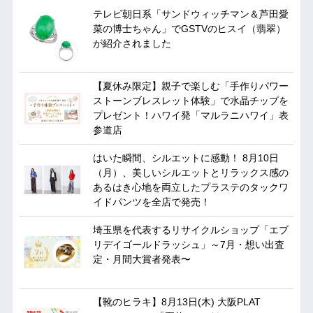
テレビ朝日系「サンドウィッチマン＆芦田愛
菜の博士ちゃん」でGSTVのヒスイ（翡翠）
が紹介されました
【夏休み限定】親子で楽しむ「手作りパワー
ストーンブレスレット体験」で水晶チップを
プレゼント！ハワイ発「マルラニハワイ」表
参道店
はいた瞬間、シルエットに感動！ 8月10日
（月）、美しいシルエットとリラックス感の
あるはき心地を両立したプラステのタックワ
イドパンツを全店で発売！
埼玉県を代表するリサイクルショップ「エブ
リデイゴールドラッシュ」～7月・想い出査
定・月間大賞者発表〜
【靴のヒラキ】8月13日(木) 大阪PLAT