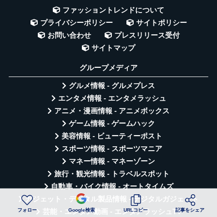
ファッショントレンドについて
プライバシーポリシー
サイトポリシー
お問い合わせ
プレスリリース受付
サイトマップ
グループメディア
グルメ情報 - グルメプレス
エンタメ情報 - エンタメラッシュ
アニメ・漫画情報 - アニメボックス
ゲーム情報 - ゲームハック
美容情報 - ビューティーポスト
スポーツ情報 - スポーツマニア
マネー情報 - マネーゾーン
旅行・観光情報 - トラベルスポット
自動車・バイク情報 - オートタイムズ
ガジェット・デジタル製品情報 - デジタルガジェット
フォロー
Google検索
URLコピー
記事をシェア
芸能・エンタメ動画 - エンタメラッシュTV