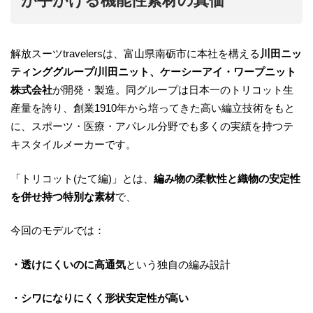
が手がける機能性素材の真価
解放スーツtravelersは、富山県南砺市に本社を構える
川田ニッ
ティンググループ/川田ニット、ケーシーアイ・ワープニット
株式会社
が開発・製造。同グループは日本一のトリコット生
産量を誇り、創業1910年から培ってきた高い編立技術をもと
に、スポーツ・医療・アパレル分野でも多くの実績を持つテ
キスタイルメーカーです。
「トリコット(たて編)」とは、
編み物の柔軟性と織物の安定性
を併せ持つ特別な素材
で、
今回のモデルでは：
・透けにくいのに高通気
という独自の編み設計
・シワになりにくく形状安定性が高い