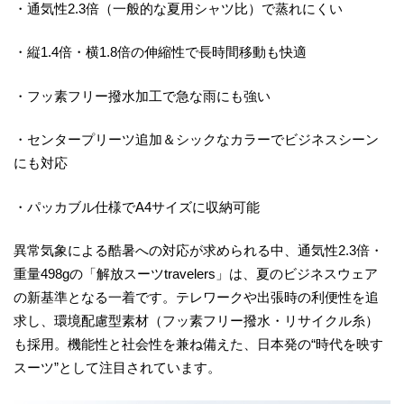
・通気性2.3倍（一般的な夏用シャツ比）で蒸れにくい
・縦1.4倍・横1.8倍の伸縮性で長時間移動も快適
・フッ素フリー撥水加工で急な雨にも強い
・センタープリーツ追加＆シックなカラーでビジネスシーン
にも対応
・パッカブル仕様でA4サイズに収納可能
異常気象による酷暑への対応が求められる中、通気性2.3倍・
重量498gの「解放スーツtravelers」は、夏のビジネスウェア
の新基準となる一着です。テレワークや出張時の利便性を追
求し、環境配慮型素材（フッ素フリー撥水・リサイクル糸）
も採用。機能性と社会性を兼ね備えた、日本発の“時代を映す
スーツ”として注目されています。