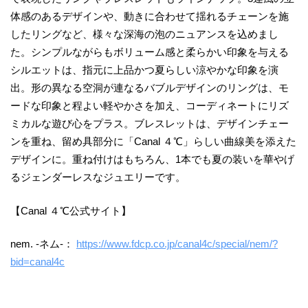
体感のあるデザインや、動きに合わせて揺れるチェーンを施
したリングなど、様々な深海の泡のニュアンスを込めまし
た。シンプルながらもボリューム感と柔らかい印象を与える
シルエットは、指元に上品かつ夏らしい涼やかな印象を演
出。形の異なる空洞が連なるバブルデザインのリングは、モ
ードな印象と程よい軽やかさを加え、コーディネートにリズ
ミカルな遊び心をプラス。ブレスレットは、デザインチェー
ンを重ね、留め具部分に「Canal ４℃」らしい曲線美を添えた
デザインに。重ね付けはもちろん、1本でも夏の装いを華やげ
るジェンダーレスなジュエリーです。
【Canal ４℃公式サイト】
nem. -ネム-：
https://www.fdcp.co.jp/canal4c/special/nem/?
bid=canal4c