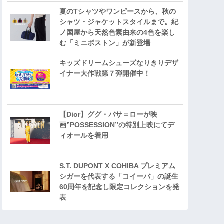
夏のTシャツやワンピースから、秋の
シャツ・ジャケットスタイルまで。紀
ノ国屋から天然色素由来の4色を楽し
む「ミニボストン」が新登場
キッズドリームシューズなりきりデザ
イナー大作戦第７弾開催中！
【Dior】ググ・バサ＝ローが映
画”POSSESSION”の特別上映にてデ
ィオールを着用
S.T. DUPONT X COHIBA プレミアム
シガーを代表する「コイーバ」の誕生
60周年を記念し限定コレクションを発
表