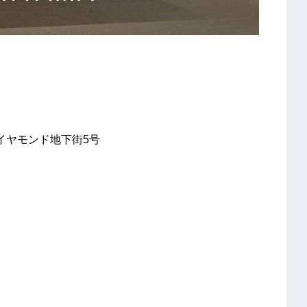
】
イヤモンド地下街5号