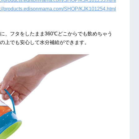
s://products.edisonmama.com/SHOP/KJK101255.html
s://products.edisonmama.com/SHOP/KJK101254.html
に、フタをしたまま360℃どこからでも飲めちゃう
の上でも安心して水分補給ができます。