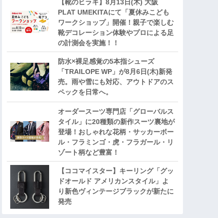
【靴のヒラキ】8月13日(木) 大阪
PLAT UMEKITAにて「夏休みこども
ワークショップ」開催！親子で楽しむ
靴デコレーション体験やプロによる足
の計測会を実施！！
防水×裸足感覚の5本指シューズ
「TRAILOPE WP」が8月6日(木)新発
売。雨や雪にも対応、アウトドアのス
ペックを日常へ。
オーダースーツ専門店「グローバルス
タイル」に20種類の新作スーツ裏地が
登場！おしゃれな花柄・サッカーボー
ル・フラミンゴ・虎・フラガール・リ
ゾート柄など豊富！
【ココマイスター】キーリング「グッ
ドオールド アメリカンスタイル」よ
り新色ヴィンテージブラックが新たに
発売