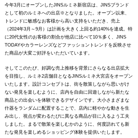
今年3月にオープンしたJINSルミネ新宿店は、JINSブランド
として初のルミネへの出店※となりました。オープン以来、
トレンドに敏感なお客様から高い支持をいただき、売上
（2024年3月～9月）は計画を大きく上回る約140%を達成。特
に20代女性のお客様の割合が他店に比べて10％多く、JINS
TODAYやカラーレンズなどファッショントレンドを反映させ
た商品が大変ご好評をいただいています。
そしてこのたび、好調な売上推移を背景にさらなる出店拡大
を目指し、ルミネ2店舗目となるJINSルミネ大宮店をオープン
いたします。設計コンセプトは、街を散策しながら思いがけ
ない発見を楽しむように、店内を自由に回遊しながら新たな
商品との出会いを体験できるデザインです。大小さまざまな
什器をランダムに配置することで、店内に軽やかな動きを生
み出し、視点が変わるたびに異なる商品が目に入るよう工夫
しました。まるで散策を楽しむかのように、何度訪れても新
たな発見を楽しめるショッピング体験を提供いたします。