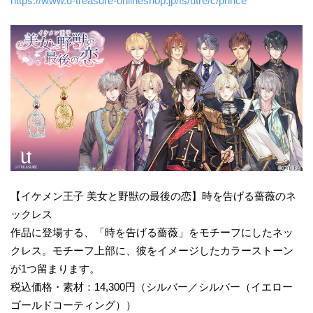
https://www.u-treasure-onlineshop.jp/fs/utre/c/prince
【イケメン王子 美女と野獣の最後の恋】時を告げる薔薇のネ
ックレス
作品に登場する、「時を告げる薔薇」をモチーフにしたネッ
クレス。モチーフ上部に、彼をイメージしたカラーストーン
が1つ留まります。
税込価格・素材：14,300円（シルバー／シルバー（イエロー
ゴールドコーティング））