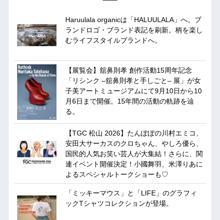
Haruulala organicは「HALUULALA」へ。ブ
ランドロゴ・ブランド表記を刷新。柄を楽し
むライフスタイルブランドへ。
【展覧会】舘鼻則孝 創作活動15周年記念
「リシンク –舘鼻則孝と手しごと– 展」が女
子美アートミュージアムにて9月10日から10
月6日まで開催。15年間の活動の軌跡を辿
る。
【TGC 松山 2026】たんぽぽの川村エミコ、
安田大サーカスのクロちゃん、やしろ優ら、
国民的人気お笑い芸人が大集結！さらに、関
連イベント開催決定！小國舞羽、米澤りあに
よるスペシャルトークショーも♡
「ミッキーマウス」と「LIFE」のグラフィ
ックTシャツコレクションが登場。