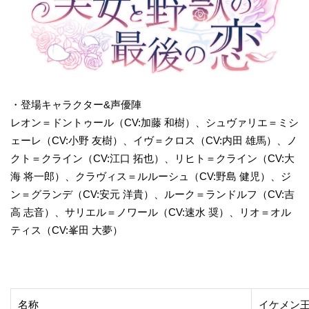
・登場キャラクター&声優陣
レオン＝ドントゥール（CV:加藤 和樹）、シュヴァリエ＝ミシ
ェーレ（CV:小野 友樹）、イヴ＝クロス（CV:内田 雄馬）、ノ
クト＝クライン（CV:江口 拓也）、リヒト＝クライン（CV:大
海 将一郎）、クラヴィス＝ルルーシュ（CV:野島 健児）、ジ
ン＝グランデ（CV:安元 洋貴）、ルーク＝ランドルフ（CV:吉
高 志音）、サリエル＝ノワール（CV:速水 奨）、リオ＝オル
ティス（CV:峯田 大夢）
名称
イケメン王