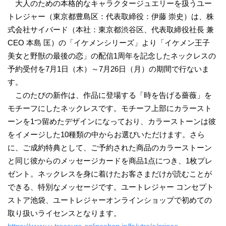
大人のための本格的なキャラクタージュエリーを扱うユー
トレジャー（東京都豊島区：代表取締役：伊藤 崇史）は、株
式会社サイバード（本社：東京都渋谷区、代表取締役社長 兼
CEO 本島 匡）の「イケメンシリーズ」より「イケメン王子
美女と野獣の最後の恋」の配信1周年を記念したネックレスの
予約受付を7月1日（木）～7月26日（月）の期間で行ないま
す。
このたびの新作は、作品に登場する「時を告げる薔薇」を
モチーフにしたネックレスです。モチーフ上部にカラースト
ーンを1つ留めたデザインになっており、カラーストーンは彼
をイメージした10種類の中からお選びいただけます。さら
に、ご成約特典として、ご予約された商品のカラーストーン
と同じ彼からのメッセージカードを商品1点につき、1枚プレ
ゼント。ネックレスを身に着けたお客さまだけが読むことが
できる、特別なメッセージです。ユートレジャー コンセプト
ストア池袋、ユートレジャーオンラインショップで初めての
取り扱いライセンスとなります。