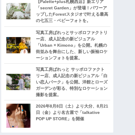
【Palette+plus札幌西店】新エリア
「secret Garden」が登場！パワーア
ップしたForestスタジオで叶える最高
の七五三・ベビーフォトを。
写真工房ぱれっとサッポロファクトリ
ー店、成人記念の新ビジュアル
「Urban × Kimono」を公開。札幌の
街並みを舞台にした、新しい振袖ロケ
ーションフォトを提案。
写真工房ぱれっと サッポロファクト
リー店、成人記念の新ビジュアル「白
い恋人パーク」を公開。洋館とローズ
ガーデンが彩る、特別なロケーション
撮影を提案。
2026年8月8日（土）より大分、8月21
日（金）より名古屋で「talkative
POP UP STORE」を開催