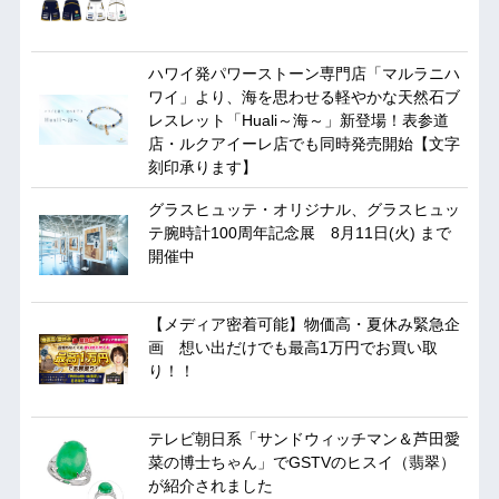
ハワイ発パワーストーン専門店「マルラニハ
ワイ」より、海を思わせる軽やかな天然石ブ
レスレット「Huali～海～」新登場！表参道
店・ルクアイーレ店でも同時発売開始【文字
刻印承ります】
グラスヒュッテ・オリジナル、グラスヒュッ
テ腕時計100周年記念展 8月11日(火) まで
開催中
【メディア密着可能】物価高・夏休み緊急企
画 想い出だけでも最高1万円でお買い取
り！！
テレビ朝日系「サンドウィッチマン＆芦田愛
菜の博士ちゃん」でGSTVのヒスイ（翡翠）
が紹介されました