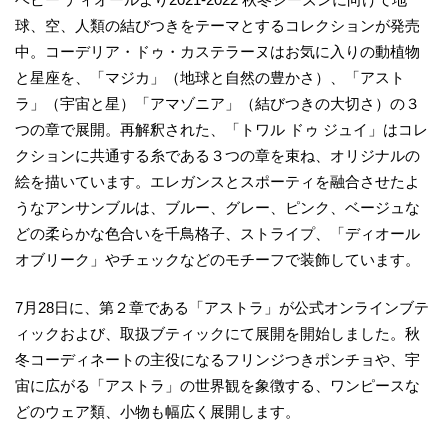
球、空、人類の結びつきをテーマとするコレクションが発売
中。コーデリア・ドゥ・カステラーヌはお気に入りの動植物
と星座を、「マジカ」（地球と自然の豊かさ）、「アスト
ラ」（宇宙と星）「アマゾニア」（結びつきの大切さ）の３
つの章で展開。再解釈された、「トワル ドゥ ジュイ」はコレ
クションに共通する糸である３つの章を束ね、オリジナルの
絵を描いています。エレガンスとスポーティを融合させたよ
うなアンサンブルは、ブルー、グレー、ピンク、ベージュな
どの柔らかな色合いを千鳥格子、ストライプ、「ディオール
オブリーク」やチェックなどのモチーフで装飾しています。
7月28日に、第２章である「アストラ」が公式オンラインブテ
ィックおよび、取扱ブティックにて展開を開始しました。秋
冬コーディネートの主役になるフリンジつきポンチョや、宇
宙に広がる「アストラ」の世界観を象徴する、ワンピースな
どのウェア類、小物も幅広く展開します。