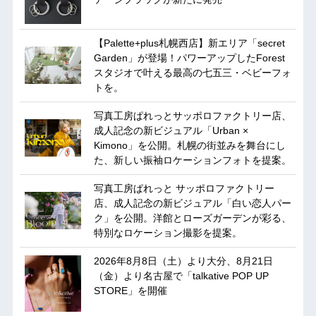
【Palette+plus札幌西店】新エリア「secret
Garden」が登場！パワーアップしたForest
スタジオで叶える最高の七五三・ベビーフォ
トを。
写真工房ぱれっとサッポロファクトリー店、
成人記念の新ビジュアル「Urban ×
Kimono」を公開。札幌の街並みを舞台にし
た、新しい振袖ロケーションフォトを提案。
写真工房ぱれっと サッポロファクトリー
店、成人記念の新ビジュアル「白い恋人パー
ク」を公開。洋館とローズガーデンが彩る、
特別なロケーション撮影を提案。
2026年8月8日（土）より大分、8月21日
（金）より名古屋で「talkative POP UP
STORE」を開催