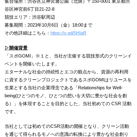
集合場所：渋谷区立神宮通公園（北側）〒150-0001 東京都渋
谷区神宮前6丁目21-22-8
競技エリア：渋谷駅周辺
募集期間：2023年10月6日（金）18:00まで
その他詳細はこちら：
https://x.gd/5HIaR
▷開催背景
「スポGOMI」※１と、当社が主催する競技形式のクリーンイ
ベントを開催いたします。
エターナルな社会の持続性とエコの観点から、資源の再利用
に資するクリーンプロジェクトであるスポGOMIはリユースを
生業とする当社の企業理念である「Relationships for Well-
being(ひとつのモノ、ひとつの想いを大切に豊かな社会を創
る）」を体現することを目的とした、当社初めての CSR 活動
です。
当社としては初めてのCSR活動の開催となり、クリーン活動
を通じて得られるモノへの意識の転換により豊かな社会創り