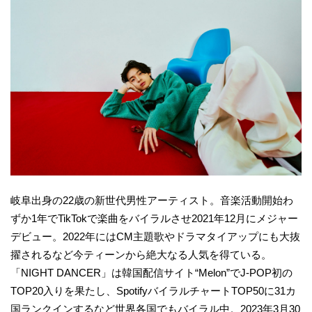
岐阜出身の22歳の新世代男性アーティスト。音楽活動開始わ
ずか1年でTikTokで楽曲をバイラルさせ2021年12月にメジャー
デビュー。2022年にはCM主題歌やドラマタイアップにも大抜
擢されるなど今ティーンから絶大なる人気を得ている。
「NIGHT DANCER」は韓国配信サイト“Melon”でJ-POP初の
TOP20入りを果たし、SpotifyバイラルチャートTOP50に31カ
国ランクインするなど世界各国でもバイラル中。2023年3月30