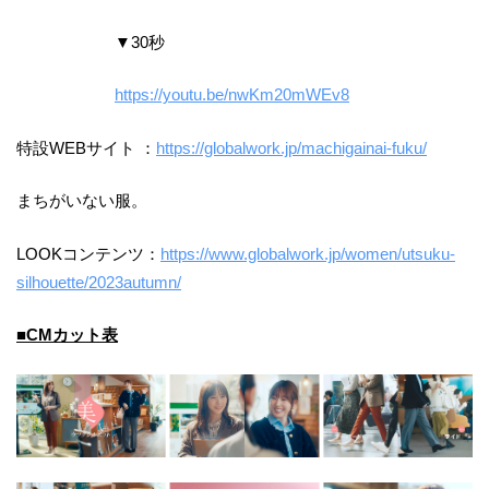
▼30秒
https://youtu.be/nwKm20mWEv8
特設WEBサイト ：
https://globalwork.jp/machigainai-fuku/
まちがいない服。
LOOKコンテンツ：
https://www.globalwork.jp/women/utsuku-
silhouette/2023autumn/
■CMカット表