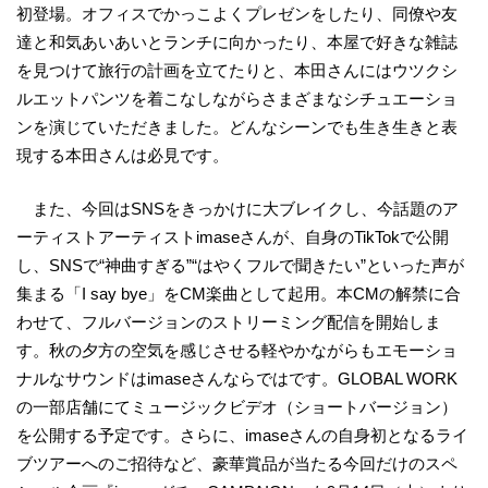
初登場。オフィスでかっこよくプレゼンをしたり、同僚や友
達と和気あいあいとランチに向かったり、本屋で好きな雑誌
を見つけて旅行の計画を立てたりと、本田さんにはウツクシ
ルエットパンツを着こなしながらさまざまなシチュエーショ
ンを演じていただきました。どんなシーンでも生き生きと表
現する本田さんは必見です。
また、今回はSNSをきっかけに大ブレイクし、今話題のア
ーティストアーティストimaseさんが、自身のTikTokで公開
し、SNSで“神曲すぎる”“はやくフルで聞きたい”といった声が
集まる「I say bye」をCM楽曲として起用。本CMの解禁に合
わせて、フルバージョンのストリーミング配信を開始しま
す。秋の夕方の空気を感じさせる軽やかながらもエモーショ
ナルなサウンドはimaseさんならではです。GLOBAL WORK
の一部店舗にてミュージックビデオ（ショートバージョン）
を公開する予定です。さらに、imaseさんの自身初となるライ
ブツアーへのご招待など、豪華賞品が当たる今回だけのスペ