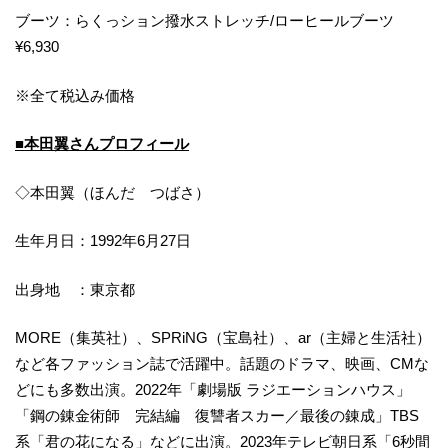
ブーツ：らくっション撥水ストレッチ/ローヒールブーツ
¥6,930
※全て税込み価格
■本田翼さんプロフィール
◇本田翼（ほんだ つばさ）
生年月日：1992年6月27日
出身地 ：東京都
MORE（集英社）、SPRiNG（宝島社）、ar（主婦と生活社）
など各ファッション誌で活躍中。話題のドラマ、映画、CMな
どにも多数出演。2022年「劇場版 ラジエーションハウス」
「鋼の錬金術師 完結編 復讐者スカー／最後の錬成」TBS
系「君の花になる」などに出演。2023年テレビ朝日系「6秒間