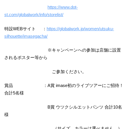
https://www.dot-
st.com/globalwork/info/storelist/
特設WEBサイト ：
https://globalwork.jp/women/utsuku-
silhouette/imasegacha/
※キャンペーンへの参加は店舗に設置
されるポスター等から
ご参加ください。
賞品 ：A賞 imase初のライブツアーにご招待！
合計5名様
B賞 ウツクシルエットパンツ 合計10名
様
（サイズ、カラーは選べません。）