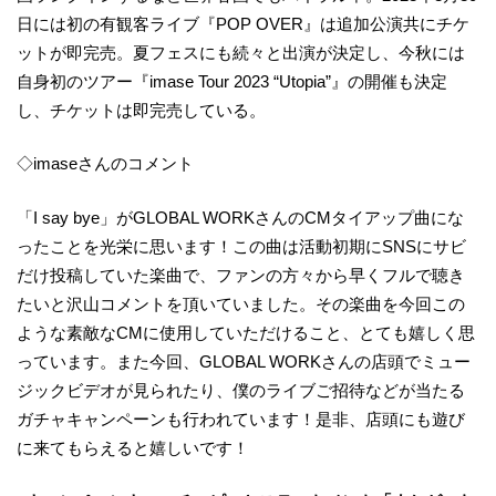
日には初の有観客ライブ『POP OVER』は追加公演共にチケ
ットが即完売。夏フェスにも続々と出演が決定し、今秋には
自身初のツアー『imase Tour 2023 “Utopia”』の開催も決定
し、チケットは即完売している。
◇imaseさんのコメント
「I say bye」がGLOBAL WORKさんのCMタイアップ曲にな
ったことを光栄に思います！この曲は活動初期にSNSにサビ
だけ投稿していた楽曲で、ファンの方々から早くフルで聴き
たいと沢山コメントを頂いていました。その楽曲を今回この
ような素敵なCMに使用していただけること、とても嬉しく思
っています。また今回、GLOBAL WORKさんの店頭でミュー
ジックビデオが見られたり、僕のライブご招待などが当たる
ガチャキャンペーンも行われています！是非、店頭にも遊び
に来てもらえると嬉しいです！