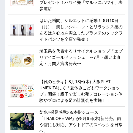
プレゼント！ハワイ発「マルラニハワイ」表
参道店
はいた瞬間、シルエットに感動！ 8月10日
（月）、美しいシルエットとリラックス感の
あるはき心地を両立したプラステのタックワ
イドパンツを全店で発売！
埼玉県を代表するリサイクルショップ「エブ
リデイゴールドラッシュ」～7月・想い出査
定・月間大賞者発表〜
【靴のヒラキ】8月13日(木) 大阪PLAT
UMEKITAにて「夏休みこどもワークショッ
プ」開催！親子で楽しむ靴デコレーション体
験やプロによる足の計測会を実施！！
防水×裸足感覚の5本指シューズ
「TRAILOPE WP」が8月6日(木)新発売。雨
や雪にも対応、アウトドアのスペックを日常
へ。