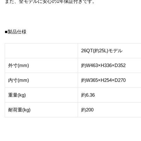
また、全モデルに安心の1年保証付きです。
■製品仕様
26QT(約25L)モデル
外寸(mm)
約W463×H336×D352
内寸(mm)
約W365×H254×D270
重量(kg)
約6.36
耐荷重(kg)
約200