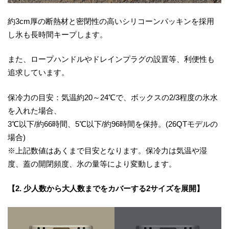
約3cm厚の断熱材と密閉性の高いシリコーンパッキンを採用
し氷も長時間キープします。
また、ロープハンドルやドレインプラグの設置等、利便性も
追求しています。
保冷力の目安：気温約20～24℃で、ボックスの2/3程度の氷水
を入れた場合、
3℃以下/約66時間、5℃以下/約96時間を保持。(26QTモデルの
場合)
※上記数値はあくまで目安となります。保冷力は気温や湿
度、蓋の開閉頻度、氷の量等により変動します。
【2. 少人数から大人数までをカバーする2サイズを展開】