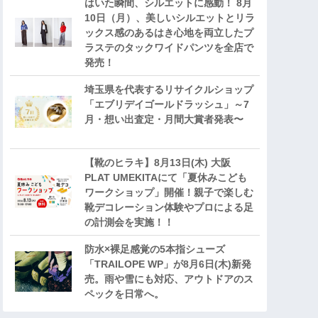
はいた瞬間、シルエットに感動！ 8月
10日（月）、美しいシルエットとリラ
ックス感のあるはき心地を両立したプ
ラステのタックワイドパンツを全店で
発売！
埼玉県を代表するリサイクルショップ
「エブリデイゴールドラッシュ」～7
月・想い出査定・月間大賞者発表〜
【靴のヒラキ】8月13日(木) 大阪
PLAT UMEKITAにて「夏休みこども
ワークショップ」開催！親子で楽しむ
靴デコレーション体験やプロによる足
の計測会を実施！！
防水×裸足感覚の5本指シューズ
「TRAILOPE WP」が8月6日(木)新発
売。雨や雪にも対応、アウトドアのス
ペックを日常へ。