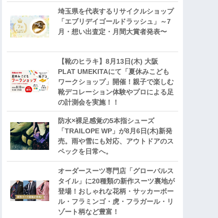
埼玉県を代表するリサイクルショップ
「エブリデイゴールドラッシュ」～7
月・想い出査定・月間大賞者発表〜
【靴のヒラキ】8月13日(木) 大阪
PLAT UMEKITAにて「夏休みこども
ワークショップ」開催！親子で楽しむ
靴デコレーション体験やプロによる足
の計測会を実施！！
防水×裸足感覚の5本指シューズ
「TRAILOPE WP」が8月6日(木)新発
売。雨や雪にも対応、アウトドアのス
ペックを日常へ。
オーダースーツ専門店「グローバルス
タイル」に20種類の新作スーツ裏地が
登場！おしゃれな花柄・サッカーボー
ル・フラミンゴ・虎・フラガール・リ
ゾート柄など豊富！