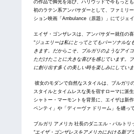
の作品で脚光を浴び、ハリウッドで今もっとも
初のラテン系アンバサダーとして、ファミリー
ション映画「Ambulance（原題）」にて
エイザ・ゴンザレスは、アンバサダー就任の喜
“ジュエリーは私にとってとてもパーソナルな
きます。だからこそ、ブルガリのようなアイコ
ただけたことに大きな喜びを感じています。ブ
に創り出す多くの美しい時を楽しみにしていま
彼女のモダンで自然なスタイルは、ブルガリ
スタイルとタイムレスな美を宿すローマに派生
シャトー・マーモントを背景に、エイザは新作
ペンティ」や「ディーヴァ ドリーム」を纏っ
ブルガリ アメリカ 社長のダニエル・パルト
“エイザ・ゴンザレスをアメリカにおける新ブ