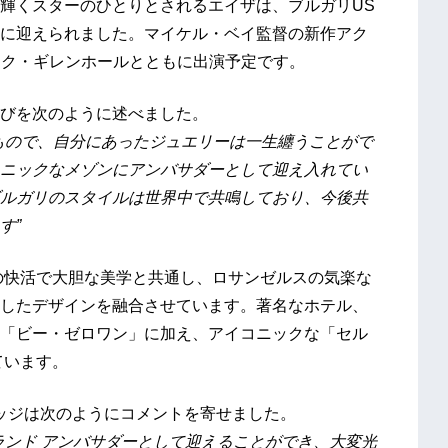
輝くスターのひとりとされるエイザは、ブルガリUS
に迎えられました。マイケル・ベイ監督の新作アク
ジェイク・ギレンホールとともに出演予定です。
びを次のように述べました。
もので、自分にあったジュエリーは一生纏うことがで
ニックなメゾンにアンバサダーとして迎え入れてい
ルガリのスタイルは世界中で共鳴しており、今後共
す”
の快活で大胆な美学と共通し、ロサンゼルスの気楽な
したデザインを融合させています。著名なホテル、
「ビー・ゼロワン」に加え、アイコニックな「セル
ています。
リッジは次のようにコメントを寄せました。
ランド アンバサダーとして迎えることができ、大変光