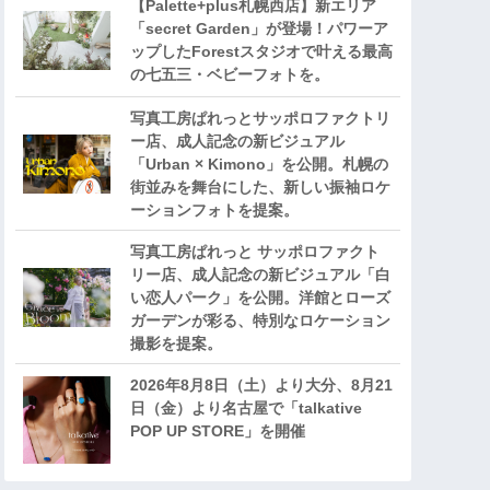
【Palette+plus札幌西店】新エリア
「secret Garden」が登場！パワーア
ップしたForestスタジオで叶える最高
の七五三・ベビーフォトを。
写真工房ぱれっとサッポロファクトリ
ー店、成人記念の新ビジュアル
「Urban × Kimono」を公開。札幌の
街並みを舞台にした、新しい振袖ロケ
ーションフォトを提案。
写真工房ぱれっと サッポロファクト
リー店、成人記念の新ビジュアル「白
い恋人パーク」を公開。洋館とローズ
ガーデンが彩る、特別なロケーション
撮影を提案。
2026年8月8日（土）より大分、8月21
日（金）より名古屋で「talkative
POP UP STORE」を開催