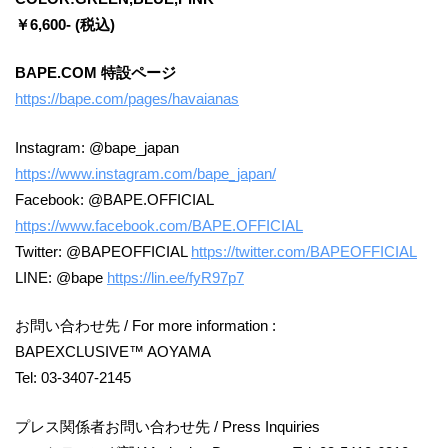
￥6,600- (税込)
BAPE.COM 特設ページ
https://bape.com/pages/havaianas
Instagram: @bape_japan
https://www.instagram.com/bape_japan/
Facebook: @BAPE.OFFICIAL
https://www.facebook.com/BAPE.OFFICIAL
Twitter: @BAPEOFFICIAL
https://twitter.com/BAPEOFFICIAL
LINE: @bape
https://lin.ee/fyR97p7
お問い合わせ先 / For more information :
BAPEXCLUSIVE™ AOYAMA
Tel: 03-3407-2145
プレス関係者お問い合わせ先 / Press Inquiries