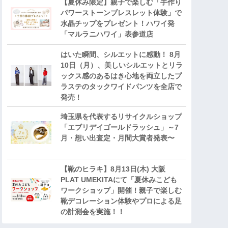
【夏休み限定】親子で楽しむ「手作り
パワーストーンブレスレット体験」で
水晶チップをプレゼント！ハワイ発
「マルラニハワイ」表参道店
はいた瞬間、シルエットに感動！ 8月
10日（月）、美しいシルエットとリラ
ックス感のあるはき心地を両立したプ
ラステのタックワイドパンツを全店で
発売！
埼玉県を代表するリサイクルショップ
「エブリデイゴールドラッシュ」～7
月・想い出査定・月間大賞者発表〜
【靴のヒラキ】8月13日(木) 大阪
PLAT UMEKITAにて「夏休みこども
ワークショップ」開催！親子で楽しむ
靴デコレーション体験やプロによる足
の計測会を実施！！