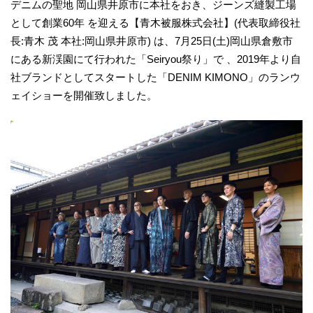
デニムの聖地 岡山県井原市に本社をおき、ジーンズ縫製工場
として創業60年 を迎える【青木被服株式会社】(代表取締役社
長:青木 茂 本社:岡山県井原市) は、7月25日(土)岡山県倉敷市
にある新渓園にて行われた「Seiryou祭り」で 、2019年より自
社ブランドとしてスタートした「DENIM KIMONO」のランウ
ェイショーを開催致しました。