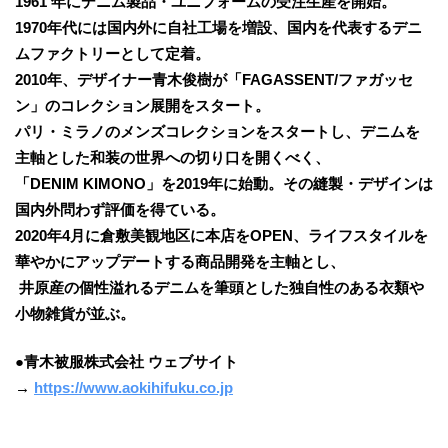
1961 年にデニム製品・ユニフォームの受注生産を開始。
1970年代には国内外に自社工場を増設、国内を代表するデニ
ムファクトリーとして定着。
2010年、デザイナー青木俊樹が「FAGASSENT/ファガッセ
ン」のコレクション展開をスタート。
パリ・ミラノのメンズコレクションをスタートし、デニムを
主軸とした和装の世界への切り口を開くべく、
「DENIM KIMONO」を2019年に始動。その縫製・デザインは
国内外問わず評価を得ている。
2020年4月に倉敷美観地区に本店をOPEN、ライフスタイルを
華やかにアップデートする商品開発を主軸とし、
井原産の個性溢れるデニムを筆頭とした独自性のある衣類や
小物雑貨が並ぶ。
●青木被服株式会社 ウェブサイト
→
https://www.aokihifuku.co.jp