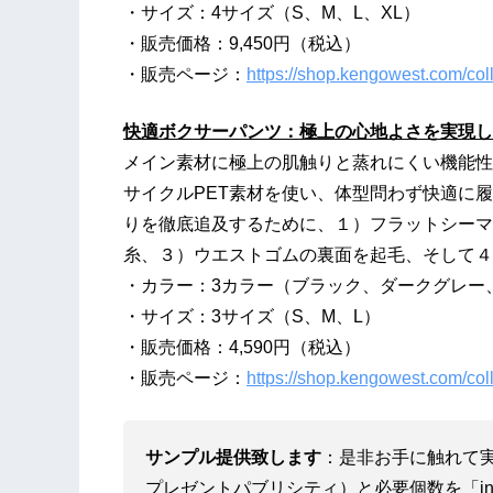
・サイズ：4サイズ（S、M、L、XL）
​・販売価格：9,450円（税込）
・販売ページ：
https://shop.kengowest.com/coll
快適ボクサーパンツ：極上の心地よさを実現し
メイン素材に極上の肌触りと蒸れにくい機能性
サイクルPET素材を使い、体型問わず快適に
りを徹底追及するために、１）フラットシーマ
糸、３）ウエストゴムの裏面を起毛、そして４
・カラー：3カラー（ブラック、ダークグレー
・サイズ：3サイズ（S、M、L）
・販売価格：4,590円（税込）
・販売ページ：
https://shop.kengowest.com/col
サンプル提供致します
：是非お手に触れて
プレゼントパブリシティ）と必要個数を「info