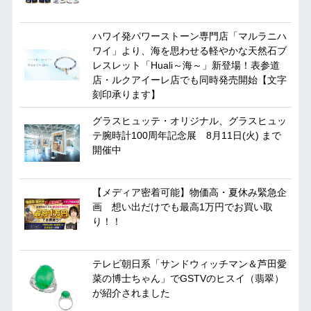
ハワイ発パワーストーン専門店「マルラニハ
ワイ」より、海を思わせる軽やかな天然石ブ
レスレット「Huali～海～」新登場！表参道
店・ルクアイーレ店でも同時発売開始【文字
刻印承ります】
グラスヒュッテ・オリジナル、グラスヒュッ
テ腕時計100周年記念展 8月11日(火) まで
開催中
【メディア密着可能】物価高・夏休み緊急企
画 想い出だけでも最高1万円でお買い取
り！！
テレビ朝日系「サンドウィッチマン＆芦田愛
菜の博士ちゃん」でGSTVのヒスイ（翡翠）
が紹介されました