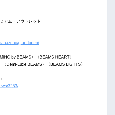
レミアム・アウトレット
yahanazono/grandopen/
ING by BEAMS〉〈BEAMS HEART〉
Demi-Luxe BEAMS〉〈BEAMS LIGHTS〉
i〉
news/3253/